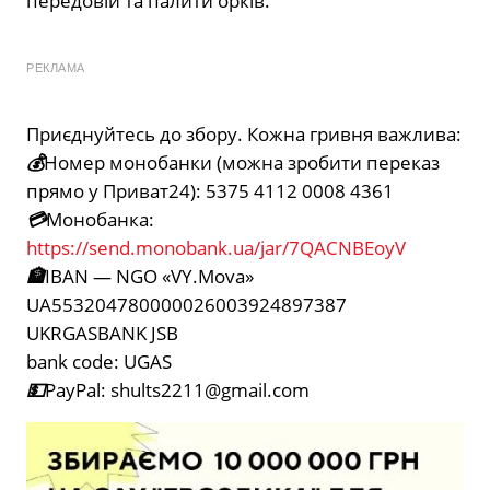
передовій та палити орків.
РЕКЛАМА
Приєднуйтесь до збору. Кожна гривня важлива:
💰
Номер монобанки (можна зробити переказ
прямо у Приват24): 5375 4112 0008 4361
💳
Монобанка:
https://send.monobank.ua/jar/7QACNBEoyV
🏦
IBAN — NGO «VY.Mova»
UA553204780000026003924897387
UKRGASBANK JSB
bank code: UGAS
💵
PayPal:
shults2211@gmail.com