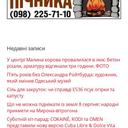
Недавні записи
У центрі Малина корова провалилася в люк: бетон
різали, арматуру відгинали три години. ФОТО
П’ять років без Олександра Ройтбурда: художник,
який змінив Одеський музей
Сіль для закруток: чи справді Е536 псує огірки та
капусту
Що не можна піднімати із землі 8 серпня: народні
прикмети на Мирона-вітрогона
Суботній хіт-парад: COKAINÉ, KODI та OMEN
представили нову версію Cuba Libre & Dolce Vita