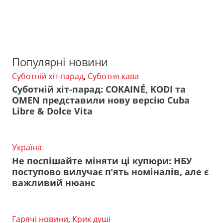
Популярні новини
Суботній хіт-парад
,
Суботня кава
Суботній хіт-парад: COKAINÉ, KODI та
OMEN представили нову версію Cuba
Libre & Dolce Vita
Україна
Не поспішайте міняти ці купюри: НБУ
поступово вилучає п’ять номіналів, але є
важливий нюанс
Гарячі новини
,
Крик душі