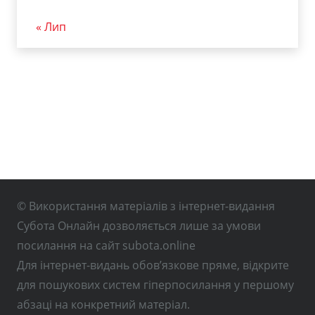
« Лип
© Використання матеріалів з інтернет-видання
Субота Онлайн дозволяється лише за умови
посилання на сайт subota.online
Для інтернет-видань обов’язкове пряме, відкрите
для пошукових систем гіперпосилання у першому
абзаці на конкретний матеріал.