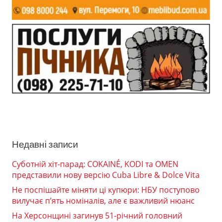
Недавні записи
Суботній хіт-парад: COKAINÉ, KODI та OMEN
представили нову версію Cuba Libre & Dolce Vita
Не поспішайте міняти ці купюри: НБУ поступово
вилучає п’ять номіналів, але є важливий нюанс
На Херсонщині загинув 51-річний головний