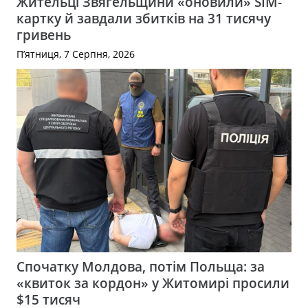
Жительці Звягельщини «оновили» SIM-
картку й завдали збитків на 31 тисячу
гривень
П’ятниця, 7 Серпня, 2026
Спочатку Молдова, потім Польща: за
«квиток за кордон» у Житомирі просили
$15 тисяч