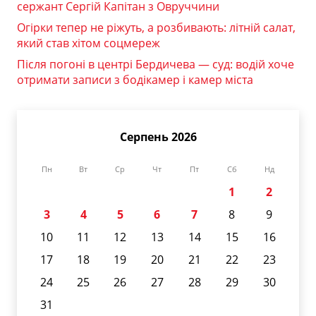
сержант Сергій Капітан з Овруччини
Огірки тепер не ріжуть, а розбивають: літній салат,
який став хітом соцмереж
Після погоні в центрі Бердичева — суд: водій хоче
отримати записи з бодікамер і камер міста
Серпень 2026
Пн
Вт
Ср
Чт
Пт
Сб
Нд
1
2
3
4
5
6
7
8
9
10
11
12
13
14
15
16
17
18
19
20
21
22
23
24
25
26
27
28
29
30
31