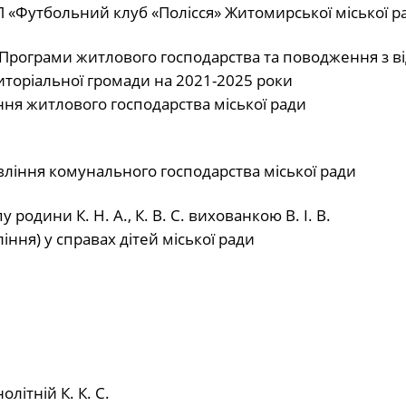
«Футбольний клуб «Полісся» Житомирської міської р
Програми житлового господарства та поводження з в
риторіальної громади на 2021-2025 роки
ня житлового господарства міської ради
ління комунального господарства міської ради
одини К. Н. А., К. В. С. вихованкою В. І. В.
ння) у справах дітей міської ради
ітній К. К. С.