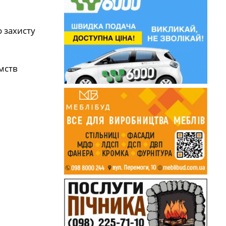
 захисту
мств