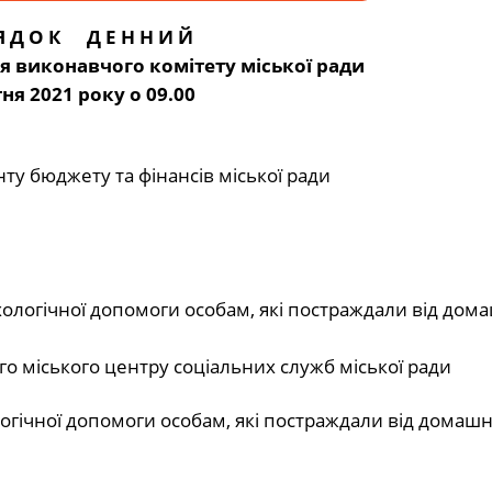
Я Д О К Д Е Н Н И Й
я виконавчого комітету міської ради
тня 2021 року о 09.00
ту бюджету та фінансів міської ради
ологічної допомоги особам, які постраждали від дом
 міського центру соціальних служб міської ради
огічної допомоги особам, які постраждали від домаш