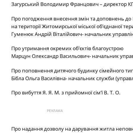
Загурський Володимир Францович – директор КП 
Про погодження внесення змін та доповнень до 
на території Житомирської міської обʼєднаної те
Гуменюк Андрій Віталійович- начальник управлін
Про утримання окремих обʼєктів благоустрою
Марцун Олександр Васильович- начальник управ
Про поповнення дитячого будинку сімейного типу р
Бібла Ольга Василівна- начальник служби (управлі
Про вибуття Я. Я. М. з прийомної сім’ї В. Т. О.
РЕКЛАМА
Про надання дозволу на дарування житла неповнол