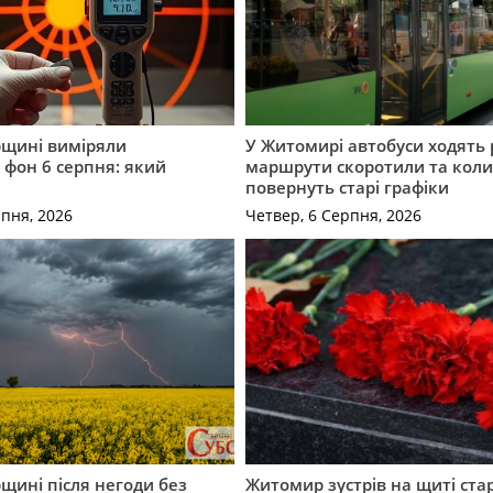
щині виміряли
У Житомирі автобуси ходять р
 фон 6 серпня: який
маршрути скоротили та кол
повернуть старі графіки
рпня, 2026
Четвер, 6 Серпня, 2026
щині після негоди без
Житомир зустрів на щиті ст