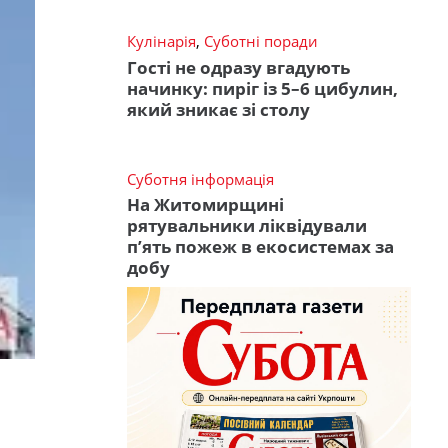
Кулінарія
,
Суботні поради
Гості не одразу вгадують
начинку: пиріг із 5–6 цибулин,
який зникає зі столу
Суботня інформація
На Житомирщині
рятувальники ліквідували
п’ять пожеж в екосистемах за
добу