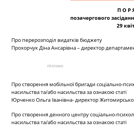
П
О Р 
позачергового засіданн
29 кві
Про перерозподіл видатків бюджету
Прохорчук Діна Ансарівна – директор департамен
РЕКЛАМА
Про створення мобільної бригади соціально-псих
насильства та/або насильства за ознакою статі
Юрченко Ольга Іванівна- директор Житомирського
Про створення денного центру соціально-психол
насильства та/або насильства за ознакою статі