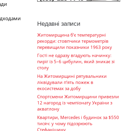
ади
ідходами
Недавні записи
Житомирщина б’є температурні
рекорди: стовпчики термометрів
перевищили показники 1963 року
Гості не одразу вгадують начинку:
пиріг із 5–6 цибулин, який зникає зі
столу
На Житомирщині рятувальники
ліквідували п’ять пожеж в
екосистемах за добу
Спортсмени Житомирщини привезли
12 нагород із чемпіонату України з
акватлону
Квартири, Mercedes і будинок за $550
тисяч: у чому підозрюють
Стефанішину