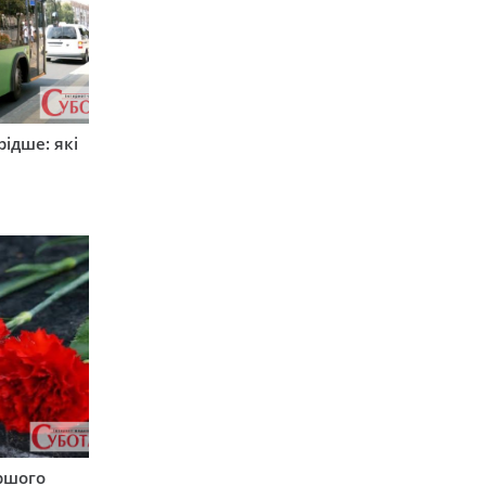
ідше: які
и
аршого