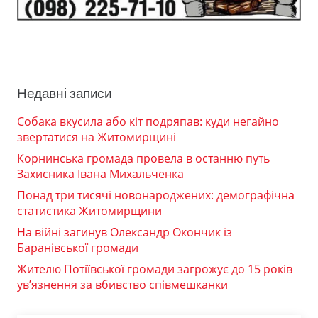
Недавні записи
Собака вкусила або кіт подряпав: куди негайно
звертатися на Житомирщині
Корнинська громада провела в останню путь
Захисника Івана Михальченка
Понад три тисячі новонароджених: демографічна
статистика Житомирщини
На війні загинув Олександр Окончик із
Баранівської громади
Жителю Потіївської громади загрожує до 15 років
ув’язнення за вбивство співмешканки