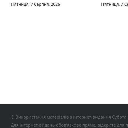
П’ятниця, 7 Серпня, 2026
П’ятниця, 7 С
© Використання матеріалів з інтернет-видання Субота 
Для інтернет-видань обов’язкове пряме, відкрите для 