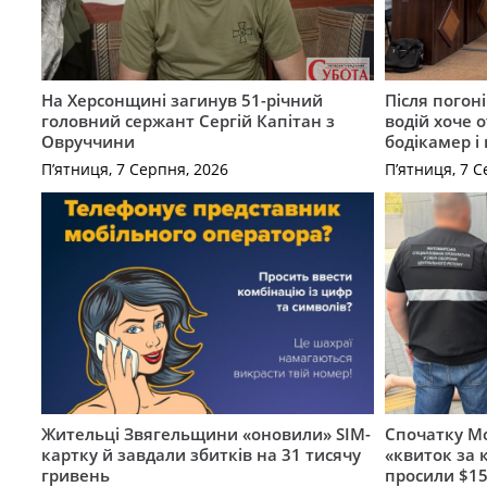
На Херсонщині загинув 51-річний
Після погон
головний сержант Сергій Капітан з
водій хоче 
Овруччини
бодікамер і
П’ятниця, 7 Серпня, 2026
П’ятниця, 7 С
Жительці Звягельщини «оновили» SIM-
Спочатку Мо
картку й завдали збитків на 31 тисячу
«квиток за 
гривень
просили $15