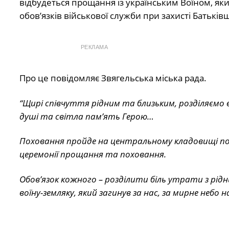
відбудеться прощання із українським Воїном, яки
обов’язків військової служби при захисті Батьків
РЕКЛАМА
Про це повідомляє Звягельська міська рада.
“Щирі співчуття рідним та близьким, розділяємо в
душі та світла пам’ять Герою…
Поховання пройде на центральному кладовищі по 
церемонії прощання та поховання.
Обов’язок кожного – розділити біль утрати з рі
воїну-земляку, який загинув за нас, за мирне небо 