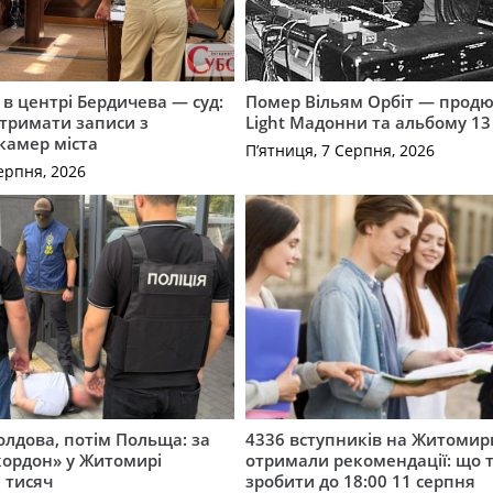
і в центрі Бердичева — суд:
Помер Вільям Орбіт — продю
отримати записи з
Light Мадонни та альбому 13 
 камер міста
П’ятниця, 7 Серпня, 2026
ерпня, 2026
лдова, потім Польща: за
4336 вступників на Житоми
кордон» у Житомирі
отримали рекомендації: що 
 тисяч
зробити до 18:00 11 серпня