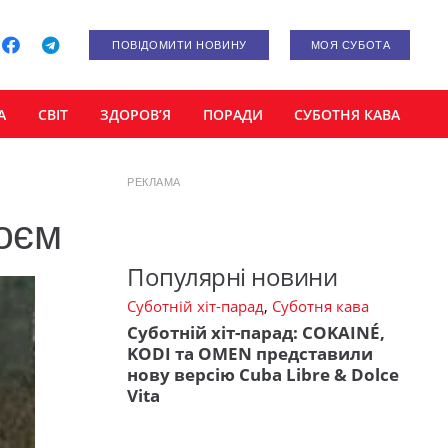
ПОВІДОМИТИ НОВИНУ
МОЯ СУБОТА
А
СВІТ
ЗДОРОВ’Я
ПОРАДИ
СУБОТНЯ КАВА
РЕКЛАМА
оєм
Популярні новини
Суботній хіт-парад
,
Суботня кава
Суботній хіт-парад: COKAINÉ,
KODI та OMEN представили
нову версію Cuba Libre & Dolce
Vita