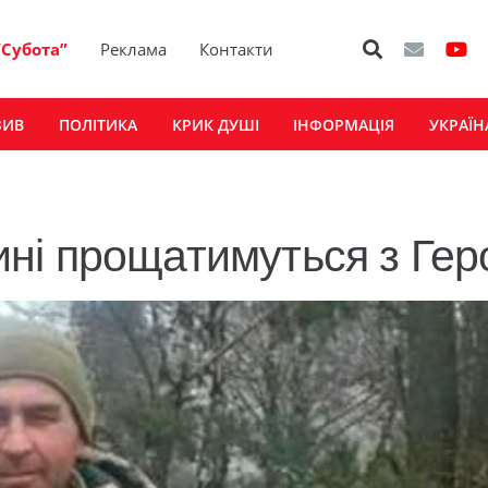
“Субота”
Реклама
Контакти
ЗИВ
ПОЛІТИКА
КРИК ДУШІ
ІНФОРМАЦІЯ
УКРАЇН
ні прощатимуться з Гер