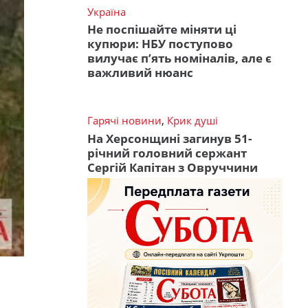
Україна
Не поспішайте міняти ці
купюри: НБУ поступово
вилучає п’ять номіналів, але є
важливий нюанс
Гарячі новини
,
Крик душі
На Херсонщині загинув 51-
річний головний сержант
Сергій Капітан з Овруччини