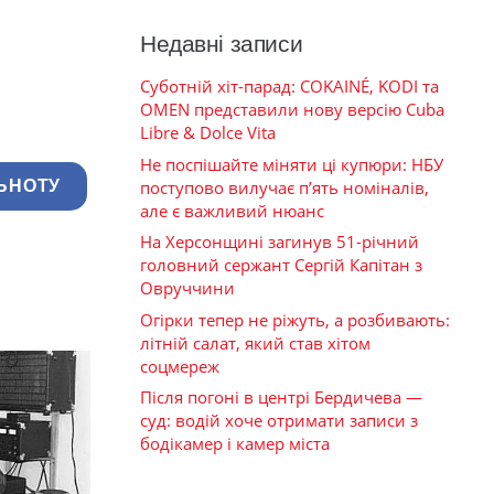
Недавні записи
Суботній хіт-парад: COKAINÉ, KODI та
OMEN представили нову версію Cuba
Libre & Dolce Vita
Не поспішайте міняти ці купюри: НБУ
поступово вилучає п’ять номіналів,
ЬНОТУ
але є важливий нюанс
На Херсонщині загинув 51-річний
головний сержант Сергій Капітан з
Овруччини
Огірки тепер не ріжуть, а розбивають:
літній салат, який став хітом
соцмереж
Після погоні в центрі Бердичева —
суд: водій хоче отримати записи з
бодікамер і камер міста