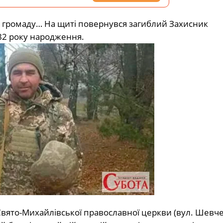
у громаду… На щиті повернувся загиблий Захисник
982 року народження.
 Свято-Михайлівської православної церкви (вул. Шевче