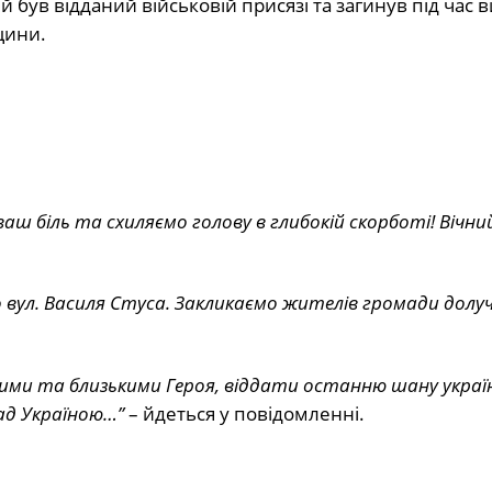
й був відданий військовій присязі та загинув під час
щини.
аш біль та схиляємо голову в глибокій скорботі! Вічний
вул. Василя Стуса. Закликаємо жителів громади долу
дними та близькими Героя, віддати останню шану украї
над Україною…”
– йдеться у повідомленні.