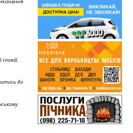
 виконання
 спокій
читись до
нському