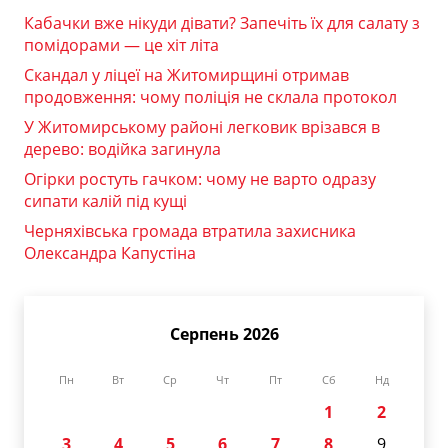
Кабачки вже нікуди дівати? Запечіть їх для салату з
помідорами — це хіт літа
Скандал у ліцеї на Житомирщині отримав
продовження: чому поліція не склала протокол
У Житомирському районі легковик врізався в
дерево: водійка загинула
Огірки ростуть гачком: чому не варто одразу
сипати калій під кущі
Черняхівська громада втратила захисника
Олександра Капустіна
Серпень 2026
Пн
Вт
Ср
Чт
Пт
Сб
Нд
1
2
3
4
5
6
7
8
9