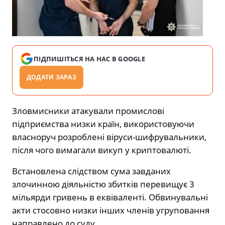
ПІДПИШІТЬСЯ НА НАС В GOOGLE
ДОДАТИ ЗАРАЗ
Зловмисники атакували промислові
підприємства низки країн, використовуючи
власноруч розроблені віруси-шифрувальники,
після чого вимагали викуп у криптовалюті.
Встановлена слідством сума завданих
злочинною діяльністю збитків перевищує 3
мільярди гривень в еквіваленті. Обвинувальні
акти стосовно низки інших членів угруповання
направлено до суду.