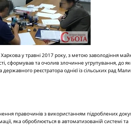
Харкова у травні 2017 року, з метою заволодіння ма
ті, сформував та очолив злочинне угрупування, до як
а державного реєстратора однієї із сільських рад Мал
нення правочинів з використанням підроблених доку
мації, яка оброблюється в автоматизованій системі та