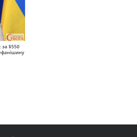
 за $550
тефанішину