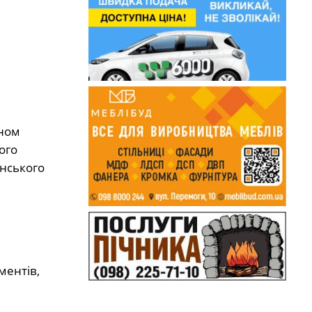
йном
ого
инського
ментів,