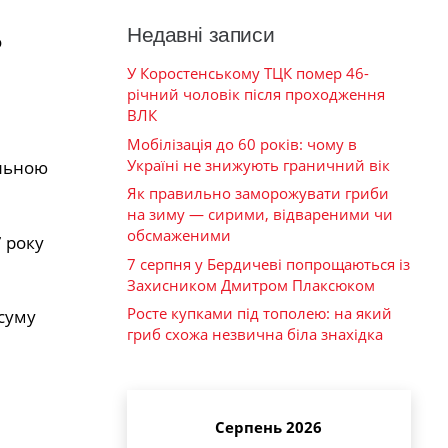
Недавні записи
о
У Коростенському ТЦК помер 46-
річний чоловік після проходження
ВЛК
Мобілізація до 60 років: чому в
Україні не знижують граничний вік
альною
Як правильно заморожувати гриби
на зиму — сирими, відвареними чи
обсмаженими
 року
7 серпня у Бердичеві попрощаються із
Захисником Дмитром Плаксюком
Росте купками під тополею: на який
 суму
гриб схожа незвична біла знахідка
Серпень 2026