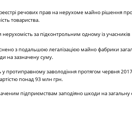
реєстрі речових прав на нерухоме майно рішення пр
ість товариства.
и нерухомість за підконтрольним одному із учасників
снено з подальшою легалізацією майно фабрики заг
ди на зазначену суму.
ть у протиправному заволодіння протягом червня 2017
артістю понад 93 млн грн.
азначеним підприємствам заподіяно шкоди на загальну