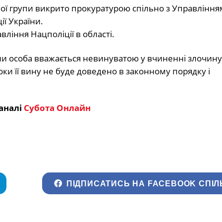
ної групи викрито прокуратурою спільно з Управління
ії України.
ління Нацполіції в області.
аїни особа вважається невинуватою у вчиненні злочину 
и її вину не буде доведено в законному порядку і
аналі
Субота Онлайн
ПІДПИСАТИСЬ НА FACEBOOK СПІЛ