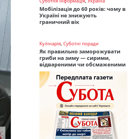
Суботня інформація
,
Україна
Мобілізація до 60 років: чому в
Україні не знижують
граничний вік
Кулінарія
,
Суботні поради
Як правильно заморожувати
гриби на зиму — сирими,
відвареними чи обсмаженими