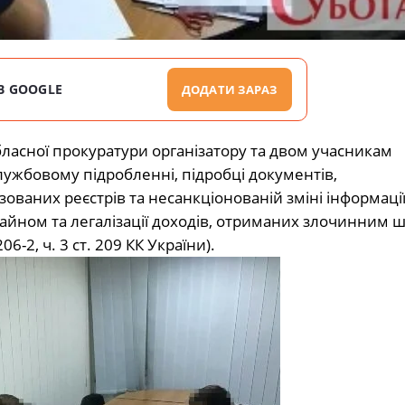
В GOOGLE
ДОДАТИ ЗАРАЗ
ласної прокуратури організатору та двом учасникам
лужбовому підробленні, підробці документів,
ваних реєстрів та несанкціонованій зміні інформації
йном та легалізації доходів, отриманих злочинним ш
. 206-2, ч. 3 ст. 209 КК України).