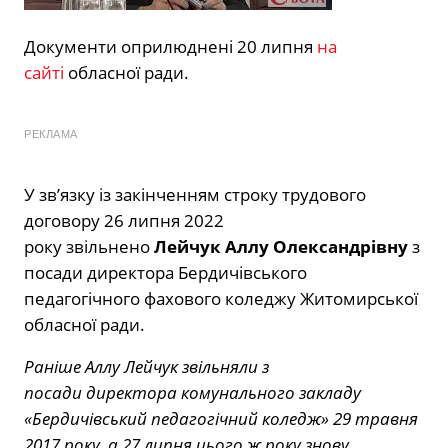
Документи оприлюднені 20 липня
на
сайті
обласної ради.
РЕКЛАМА
У зв’язку із закінченням строку трудового
договору 26 липня 2022
року звільнено
Лейчук Аллу Олександрівну
з
посади директора Бердичівського
педагогічного фахового коледжу Житомирської
обласної ради.
Раніше Аллу Лейчук звільняли з
посади директора комунального закладу
«Бердичівський педагогічний коледж» 29 травня
2017 року, а 27 липня цього ж року знову