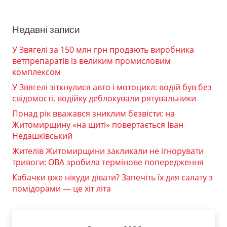
Недавні записи
У Звягелі за 150 млн грн продають виробника
ветпрепаратів із великим промисловим
комплексом
У Звягелі зіткнулися авто і мотоцикл: водій був без
свідомості, водійку деблокували рятувальники
Понад рік вважався зниклим безвісти: на
Житомирщину «на щиті» повертається Іван
Недашківський
Жителів Житомирщини закликали не ігнорувати
тривоги: ОВА зробила термінове попередження
Кабачки вже нікуди дівати? Запечіть їх для салату з
помідорами — це хіт літа