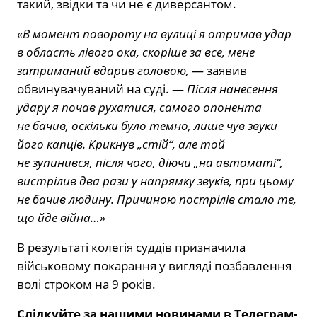
такий, звідки та чи не є диверсантом.
«В момент повороту на вулиці я отримав удар
в область лівого ока, скоріше за все, мене
затриманий вдарив головою,
— заявив
обвинувачуваний на суді. —
Після нанесення
удару я почав рухатися, самого опонента
не бачив, оскільки було темно, лише чув звуки
його капців. Крикнув „стій“, але той
не зупинився, після чого, діючи „на автоматі“,
вистрілив два рази у напрямку звуків, при цьому
не бачив людину. Причиною пострілів стало те,
що йде війна…»
В результаті колегія суддів призначила
військовому покарання у вигляді позбавлення
волі строком на 9 років.
Слідкуйте за нашими новинами в Телеграм-