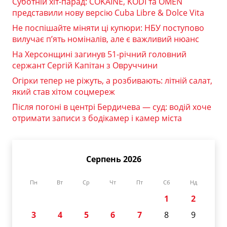
Суботній хіт-парад: COKAINÉ, KODI та OMEN
представили нову версію Cuba Libre & Dolce Vita
Не поспішайте міняти ці купюри: НБУ поступово
вилучає п’ять номіналів, але є важливий нюанс
На Херсонщині загинув 51-річний головний
сержант Сергій Капітан з Овруччини
Огірки тепер не ріжуть, а розбивають: літній салат,
який став хітом соцмереж
Після погоні в центрі Бердичева — суд: водій хоче
отримати записи з бодікамер і камер міста
Серпень 2026
Пн
Вт
Ср
Чт
Пт
Сб
Нд
1
2
3
4
5
6
7
8
9