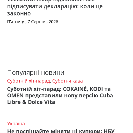
підписувати декларацію: коли це
законно
П’ятниця, 7 Серпня, 2026
Популярні новини
Суботній хіт-парад
,
Суботня кава
Суботній хіт-парад: COKAINÉ, KODI та
OMEN представили нову версію Cuba
Libre & Dolce Vita
Україна
Не поспішайте міняти ці купюри: НБУ