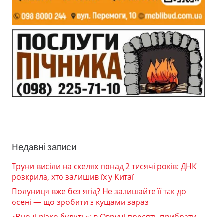
Недавні записи
Труни висіли на скелях понад 2 тисячі років: ДНК
розкрила, хто залишив їх у Китаї
Полуниця вже без ягід? Не залишайте її так до
осені — що зробити з кущами зараз
«Вночі різко будить»: в Овручі просять прибрати