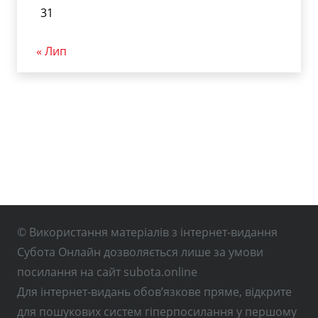
31
« Лип
© Використання матеріалів з інтернет-видання
Субота Онлайн дозволяється лише за умови
посилання на сайт subota.online
Для інтернет-видань обов’язкове пряме, відкрите
для пошукових систем гіперпосилання у першому