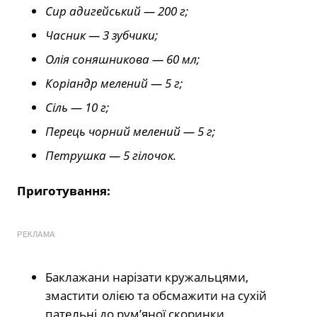
Сир адигейський — 200 г;
Часник — 3 зубчики;
Олія соняшникова — 60 мл;
Коріандр мелений — 5 г;
Сіль — 10 г;
Перець чорний мелений — 5 г;
Петрушка — 5 гілочок.
Приготування:
РЕКЛАМА
Баклажани нарізати кружальцями,
змастити олією та обсмажити на сухій
пательні до рум’яної скоринки.