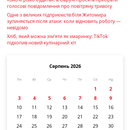
голосові повідомлення про повітряну тривогу
Одне з великих підприємств біля Житомира
зупиняється після атаки: коли відновить роботу —
невідомо
Хліб, який можна зім’яти як хмаринку: TikTok
підхопив новий кулінарний хіт
Серпень 2026
Пн
Вт
Ср
Чт
Пт
Сб
Нд
1
2
3
4
5
6
7
8
9
10
11
12
13
14
15
16
17
18
19
20
21
22
23
24
25
26
27
28
29
30