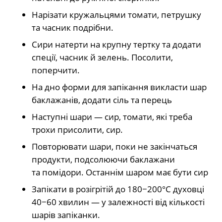
Нарізати кружальцями томати, петрушку
та часник подрібни.
Сири натерти на крупну тертку та додати
спеції, часник й зелень. Посолити,
поперчити.
На дно форми для запікання викласти шар
баклажанів, додати сіль та перець
Наступні шари — сир, томати, які треба
трохи присолити, сир.
Повторювати шари, поки не закінчаться
продукти, подсолюючи баклажани
та помідори. Останнім шаром має бути сир
Запікати в розігрітій до 180−200°C духовці
40−60 хвилин — у залежності від кількості
шарів запіканки.