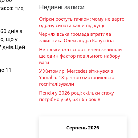
Недавні записи
також тих,
Огірки ростуть гачком: чому не варто
одразу сипати калій під кущі
60 днів з
Черняхівська громада втратила
о, що у
захисника Олександра Капустіна
 днів.Цей
Не тільки їжа і спорт: вчені знайшли
ще один фактор повільного набору
ваги
до 11
У Житомирі Mercedes зіткнувся з
Yamaha: 18-річного мотоцикліста
госпіталізували
Пенсія у 2026 році: скільки стажу
потрібно у 60, 63 і 65 років
Серпень 2026