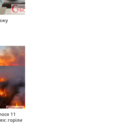
тажу
лося 11
ях: горіли