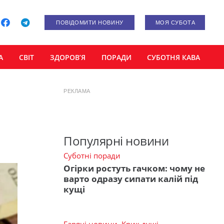
ПОВІДОМИТИ НОВИНУ
МОЯ СУБОТА
А
СВІТ
ЗДОРОВ’Я
ПОРАДИ
СУБОТНЯ КАВА
РЕКЛАМА
Популярні новини
Суботні поради
Огірки ростуть гачком: чому не
варто одразу сипати калій під
кущі