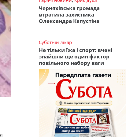
Гарячі новини
,
Крик душі
Черняхівська громада
втратила захисника
Олександра Капустіна
Суботній лікар
Не тільки їжа і спорт: вчені
знайшли ще один фактор
повільного набору ваги
л