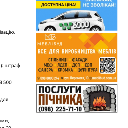
ізацію.
): штраф
8 500
 для
рми,
до 60