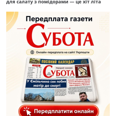
для салату з помідорами — це хіт літа