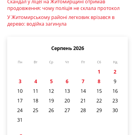
Скандал у ліцеї на Житомирщині отримав
продовження: чому поліція не склала протокол
У Житомирському районі легковик врізався в
дерево: водійка загинула
Серпень 2026
Пн
Вт
Ср
Чт
Пт
Сб
Нд
1
2
3
4
5
6
7
8
9
10
11
12
13
14
15
16
17
18
19
20
21
22
23
24
25
26
27
28
29
30
31