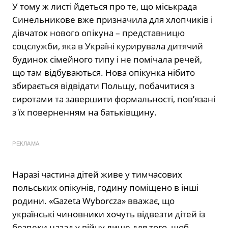
У тому ж листі йдеться про те, що міськрада
Синельникове вже призначила для хлопчиків і
дівчаток нового опікуна – представницю
соцслужби, яка в Україні курирувала дитячий
будинок сімейного типу і не помічала речей,
що там відбуваються. Нова опікунка нібито
збирається відвідати Польщу, побачитися з
сиротами та завершити формальності, пов’язані
з їх поверненням на батьківщину.
РЕКЛАМА
Наразі частина дітей живе у тимчасових
польських опікунів, годину поміщено в інші
родини. «Gazeta Wyborcza» вважає, що
українські чиновники хочуть відвезти дітей із
безпеки назад у війну лише для того, щоб