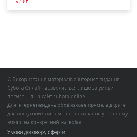
« Лип
© Використання матеріалів з інтернет-видання
Субота Онлайн дозволяється лише за умови
посилання на сайт subota.online
Для інтернет-видань обов’язкове пряме, відкрите
для пошукових систем гіперпосилання у першому
абзаці на конкретний матеріал.
Умови договору оферти