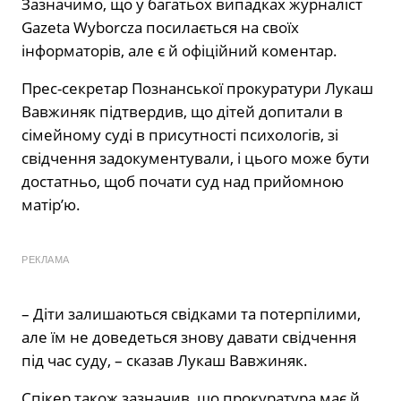
Зазначимо, що у багатьох випадках журналіст
Gazeta Wyborcza посилається на своїх
інформаторів, але є й офіційний коментар.
Прес-секретар Познанської прокуратури Лукаш
Вавжиняк підтвердив, що дітей допитали в
сімейному суді в присутності психологів, зі
свідчення задокументували, і цього може бути
достатньо, щоб почати суд над прийомною
матір’ю.
РЕКЛАМА
– Діти залишаються свідками та потерпілими,
але їм не доведеться знову давати свідчення
під час суду, – сказав Лукаш Вавжиняк.
Спікер також зазначив, що прокуратура має й