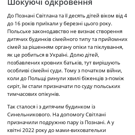
Шокуючі одкровення
До Познані Світлана та її десять дітей віком від 4
до 16 років приїхали у березні цього року.
Польське законодавство не визнає створення
дитячих будинків сімейного типу та прийомних
сімей за рішенням органу опіки та піклування,
як це робиться в Україні. Долю дітей,
позбавлених кровних батьків, тут вирішують
особливі сімейні суди. Тому з початком війни,
коли до Польщі ринули хвилі біженців з-поміж
сиріт, їм стали призначати по суду польських
тимчасових опікунів.
Так сталося і з дитячим будинком із
Синельникового. На допомогу Світлані
призначили подружню пару із Познані. А у
квітні 2022 року до мами-виховательки