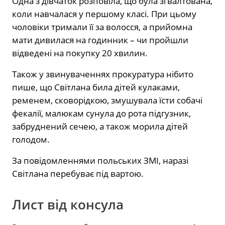
Одна з дівчаток розповіла, що була зґвалтована,
коли навчалася у першому класі. При цьому
чоловіки тримали її за волосся, а прийомна
мати дивилася на годинник – чи пройшли
відведені на покупку 20 хвилин.
Також у звинуваченнях прокуратура нібито
пише, що Світлана била дітей кулаками,
ременем, сковорідкою, змушувала їсти собачі
фекалії, малюкам сунула до рота підгузник,
забруднений сечею, а також морила дітей
голодом.
За повідомленнями польських ЗМІ, наразі
Світлана перебуває під вартою.
Лист від консула