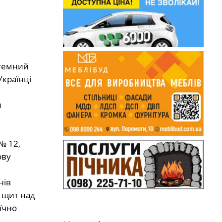
 темний
Українці
и
№ 12,
ову
нів
 щит над
їчно