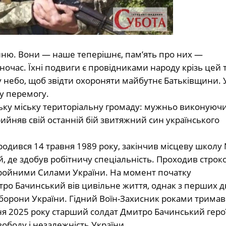
інню. Вони — наше теперішнє, пам’ять про них —
ночас. Їхні подвиги є провідниками народу крізь цей
 у небо, щоб звідти охороняти майбутнє Батьківщини. 
 у перемогу.
ьку міську територіальну громаду: мужньо виконуюч
ийняв свій останній бій звитяжний син українського
дився 14 травня 1989 року, закінчив місцеву школу 
 де здобув робітничу спеціальність. Проходив строк
 Збройними Силами України. На момент початку
тро Бачинський вів цивільне життя, однак з перших д
борони України. Гідний Воїн-Захисник роками тримав
ня 2025 року старший солдат Дмитро Бачинський геро
ободу і незалежність України.