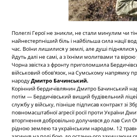
Полеглі Герої не зникли, не стали минулим чи т
найнестерпніший біль і найбільша сила нації вод
час. Воїни лишилися у землі, але душі піднялися
йдуть далі не самі, а з їхніми молитвами та вірою
Чорна звістка з фронту приголомшила Бердичівс
військовий обов’язок, на Сумському напрямку пр
народу
Дмитро Бачинський.
Корінний бердичівлянин Дмитро Бачинський наро
потім — Бердичівський вищий будівельний ліцей,
службу у війську, пізніше підписав контракт зі
повномасштабної агресії росії проти України Дми
вторгнення добровільно долучився до лав Сил О
рідною землею та українським народом. 12 трав
загинув на полі бою, до останнього захищаючи св