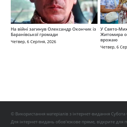
На війні загинув Олександр Окончик із
У Свято-Мих
Баранівської громади
Житомира о
врожаю
Четвер, 6 Серпня, 2026
Четвер, 6 Се
© Використання матеріалів з інтернет-видання Субота 
Для інтернет-видань обов’язкове пряме, відкрите для 