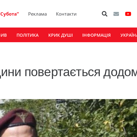
“Субота”
Реклама
Контакти
ЗИВ
ПОЛІТИКА
КРИК ДУШІ
ІНФОРМАЦІЯ
УКРАЇН
ини повертається додо