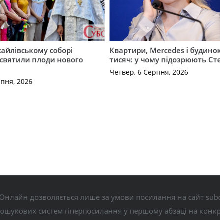
айлівському соборі
Квартири, Mercedes і будинок
святили плоди нового
тисяч: у чому підозрюють С
Четвер, 6 Серпня, 2026
рпня, 2026
Онлайн дозволяється лише за умови посилання на сайт subo
пошукових систем гіперпосилання у першому абзаці на конк