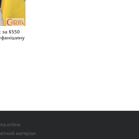
 за $550
тефанішину
ta.online
ретний матеріал.