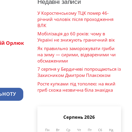
Недавні записи
У Коростенському ТЦК помер 46-
річний чоловік після проходження
ВЛК
Мобілізація до 60 років: чому в
Україні не знижують граничний вік
ій Орлюк
Як правильно заморожувати гриби
на зиму — сирими, відвареними чи
обсмаженими
7 серпня у Бердичеві попрощаються із
Захисником Дмитром Плаксюком
Росте купками під тополею: на який
гриб схожа незвична біла знахідка
ЬНОТУ
Серпень 2026
Пн
Вт
Ср
Чт
Пт
Сб
Нд