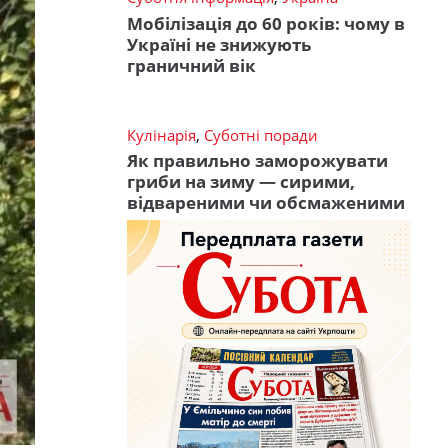
Мобілізація до 60 років: чому в
Україні не знижують
граничний вік
Кулінарія
,
Суботні поради
Як правильно заморожувати
гриби на зиму — сирими,
відвареними чи обсмаженими