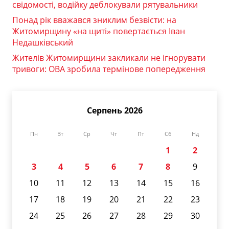
свідомості, водійку деблокували рятувальники
Понад рік вважався зниклим безвісти: на
Житомирщину «на щиті» повертається Іван
Недашківський
Жителів Житомирщини закликали не ігнорувати
тривоги: ОВА зробила термінове попередження
Серпень 2026
Пн
Вт
Ср
Чт
Пт
Сб
Нд
1
2
3
4
5
6
7
8
9
10
11
12
13
14
15
16
17
18
19
20
21
22
23
24
25
26
27
28
29
30