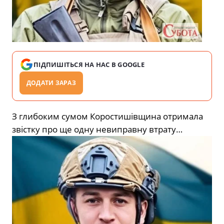
ПІДПИШІТЬСЯ НА НАС В GOOGLE
ДОДАТИ ЗАРАЗ
З глибоким сумом Коростишівщина отримала
звістку про ще одну невиправну втрату…