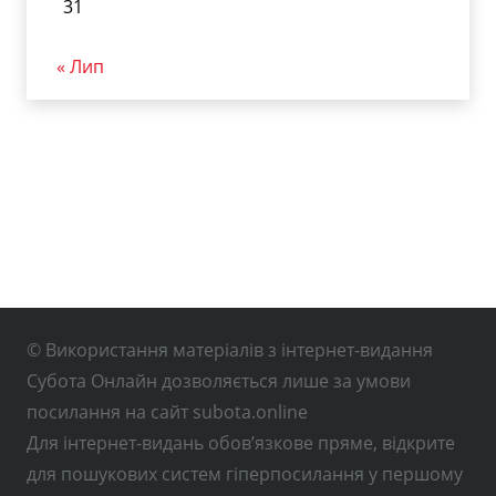
31
« Лип
© Використання матеріалів з інтернет-видання
Субота Онлайн дозволяється лише за умови
посилання на сайт subota.online
Для інтернет-видань обов’язкове пряме, відкрите
для пошукових систем гіперпосилання у першому