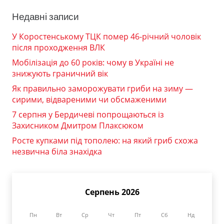
Недавні записи
У Коростенському ТЦК помер 46-річний чоловік
після проходження ВЛК
Мобілізація до 60 років: чому в Україні не
знижують граничний вік
Як правильно заморожувати гриби на зиму —
сирими, відвареними чи обсмаженими
7 серпня у Бердичеві попрощаються із
Захисником Дмитром Плаксюком
Росте купками під тополею: на який гриб схожа
незвична біла знахідка
Серпень 2026
Пн
Вт
Ср
Чт
Пт
Сб
Нд