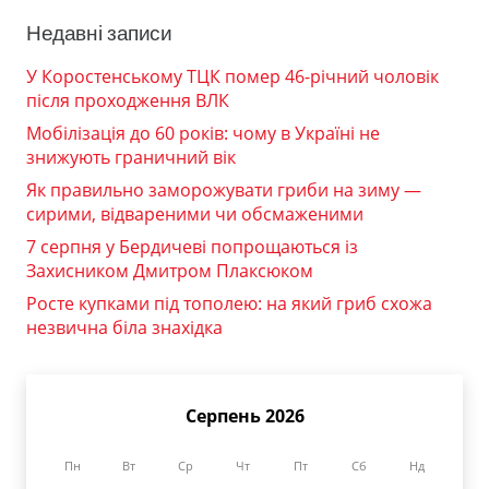
Недавні записи
У Коростенському ТЦК помер 46-річний чоловік
після проходження ВЛК
Мобілізація до 60 років: чому в Україні не
знижують граничний вік
Як правильно заморожувати гриби на зиму —
сирими, відвареними чи обсмаженими
7 серпня у Бердичеві попрощаються із
Захисником Дмитром Плаксюком
Росте купками під тополею: на який гриб схожа
незвична біла знахідка
Серпень 2026
Пн
Вт
Ср
Чт
Пт
Сб
Нд