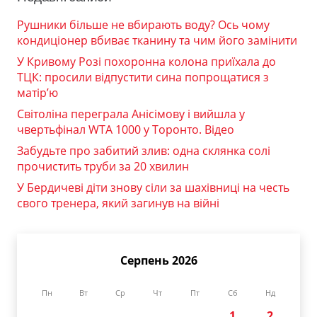
Рушники більше не вбирають воду? Ось чому
кондиціонер вбиває тканину та чим його замінити
У Кривому Розі похоронна колона приїхала до
ТЦК: просили відпустити сина попрощатися з
матір’ю
Світоліна переграла Анісімову і вийшла у
чвертьфінал WTA 1000 у Торонто. Відео
Забудьте про забитий злив: одна склянка солі
прочистить труби за 20 хвилин
У Бердичеві діти знову сіли за шахівниці на честь
свого тренера, який загинув на війні
Серпень 2026
Пн
Вт
Ср
Чт
Пт
Сб
Нд
1
2