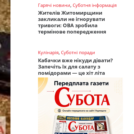
Гарячі новини
,
Суботня інформація
Жителів Житомирщини
закликали не ігнорувати
тривоги: ОВА зробила
термінове попередження
Кулінарія
,
Суботні поради
Кабачки вже нікуди дівати?
Запечіть їх для салату з
помідорами — це хіт літа