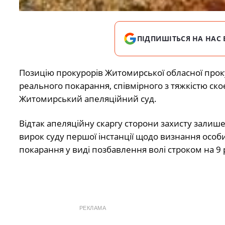
ПІДПИШІТЬСЯ НА НАС 
Позицію прокурорів Житомирської обласної про
реального покарання, співмірного з тяжкістю скоє
Житомирський апеляційний суд.
Відтак апеляційну скаргу сторони захисту залише
вирок суду першої інстанції щодо визнання осо
покарання у виді позбавлення волі строком на 9 р
РЕКЛАМА