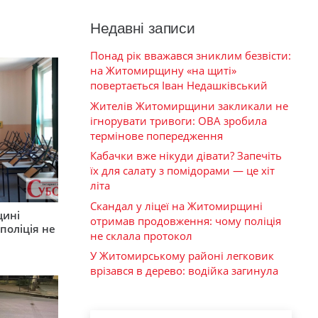
Недавні записи
Понад рік вважався зниклим безвісти:
на Житомирщину «на щиті»
повертається Іван Недашківський
Жителів Житомирщини закликали не
ігнорувати тривоги: ОВА зробила
термінове попередження
Кабачки вже нікуди дівати? Запечіть
їх для салату з помідорами — це хіт
літа
Скандал у ліцеї на Житомирщині
щині
отримав продовження: чому поліція
поліція не
не склала протокол
У Житомирському районі легковик
врізався в дерево: водійка загинула