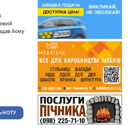
і
говий
авдав йому
ЬНОТУ