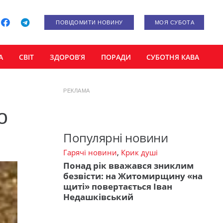
ПОВІДОМИТИ НОВИНУ
МОЯ СУБОТА
А
СВІТ
ЗДОРОВ’Я
ПОРАДИ
СУБОТНЯ КАВА
РЕКЛАМА
о
Популярні новини
Гарячі новини
,
Крик душі
Понад рік вважався зниклим
безвісти: на Житомирщину «на
щиті» повертається Іван
Недашківський