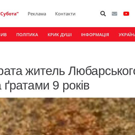
“Субота”
Реклама
Контакти
ЗИВ
ПОЛІТИКА
КРИК ДУШІ
ІНФОРМАЦІЯ
УКРАЇН
брата житель Любарськог
 ґратами 9 років