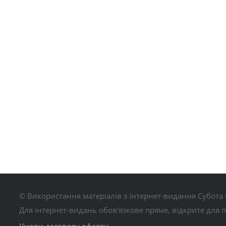
© Використання матеріалів з інтернет-видання Субота 
Для інтернет-видань обов’язкове пряме, відкрите для 
Умови договору оферти