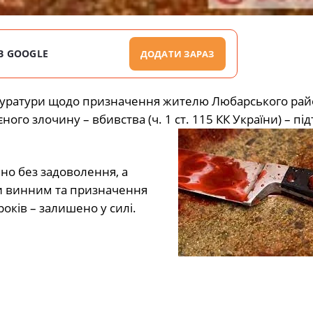
В GOOGLE
ДОДАТИ ЗАРАЗ
куратури щодо призначення жителю Любарського рай
ного злочину – вбивства (ч. 1 ст. 115 КК України) – пі
но без задоволення, а
би винним та призначення
оків – залишено у силі.