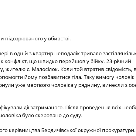
и підозрюваного у вбивстві.
і в одній з квартир неподалік тривало застілля кіль
ик конфлікт, що швидко перейшов у бійку. 23-річний
 жителю с. Малосілок. Коли той втратив свідомість, в
допомогти йому позбавитися тіла. Таку вимогу чоловік
ули уже мертвого чоловіка у ряднину, винесли з осе
ліфікували дії затриманого. Після проведення всіх необ
оловіка було скеровано до суду.
ого керівництва Бердичівської окружної прокуратури.