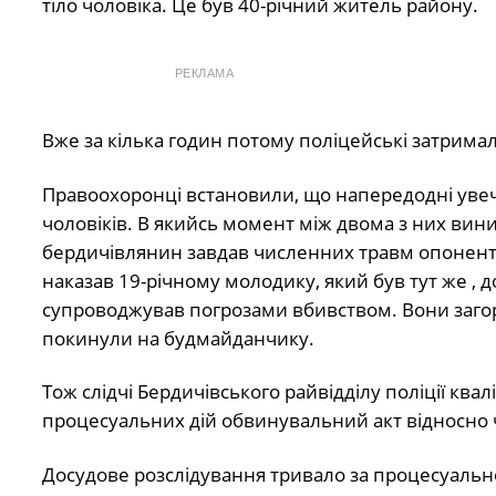
тіло чоловіка. Це був 40-річний житель району.
РЕКЛАМА
Вже за кілька годин потому поліцейські затримал
Правоохоронці встановили, що напередодні увечер
чоловіків. В якийсь момент між двома з них вин
бердичівлянин завдав численних травм опоненту,
наказав 19-річному молодику, який був тут же , 
супроводжував погрозами вбивством. Вони загорн
покинули на будмайданчику.
Тож слідчі Бердичівського райвідділу поліції ква
процесуальних дій обвинувальний акт відносно ч
Досудове розслідування тривало за процесуальн