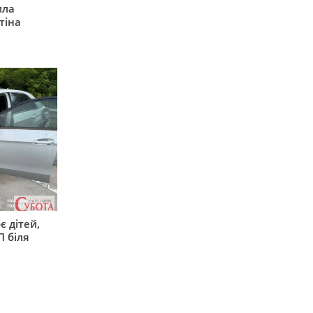
ила
тіна
є дітей,
П біля