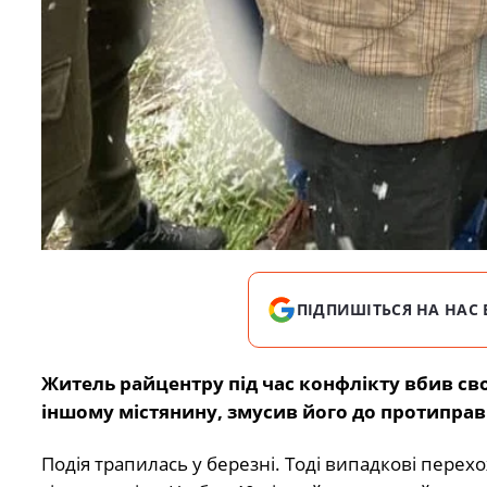
ПІДПИШІТЬСЯ НА НАС 
Житель райцентру під час конфлікту вбив с
іншому містянину, змусив його до протиправн
Подія трапилась у березні. Тоді випадкові перех