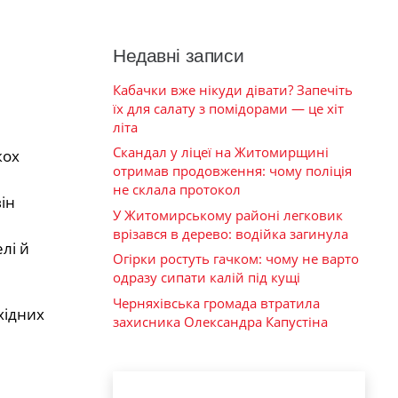
Недавні записи
Кабачки вже нікуди дівати? Запечіть
їх для салату з помідорами — це хіт
літа
Скандал у ліцеї на Житомирщині
кох
отримав продовження: чому поліція
не склала протокол
ін
У Житомирському районі легковик
врізався в дерево: водійка загинула
лі й
Огірки ростуть гачком: чому не варто
одразу сипати калій під кущі
Черняхівська громада втратила
хідних
захисника Олександра Капустіна