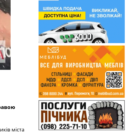
правою
иків міста