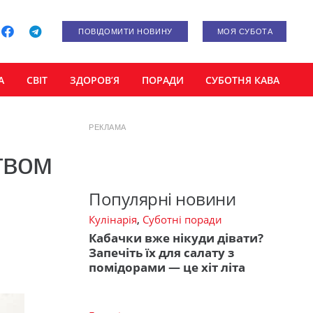
ПОВІДОМИТИ НОВИНУ
МОЯ СУБОТА
А
СВІТ
ЗДОРОВ’Я
ПОРАДИ
СУБОТНЯ КАВА
РЕКЛАМА
твом
Популярні новини
Кулінарія
,
Суботні поради
Кабачки вже нікуди дівати?
Запечіть їх для салату з
помідорами — це хіт літа