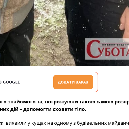
В GOOGLE
ДОДАТИ ЗАРАЗ
вого знайомого та, погрожуючи такою самою роз
их дій – допомогти сховати тіло.
ожі виявили у кущах на одному з будівельних майданч