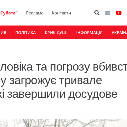
“Субота”
Реклама
Контакти
ЗИВ
ПОЛІТИКА
КРИК ДУШІ
ІНФОРМАЦІЯ
УКРАЇН
ловіка та погрозу вбивс
у загрожує тривале
ькі завершили досудове