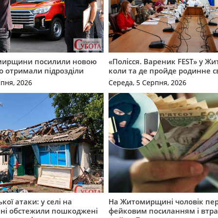
мирщини посилили новою
«Полісся. Вареник FEST» у Жи
о отримали підрозділи
коли та де пройде родинне с
рпня, 2026
Середа, 5 Серпня, 2026
ької атаки: у селі на
На Житомирщині чоловік пе
ні обстежили пошкоджені
фейковим посиланням і втр