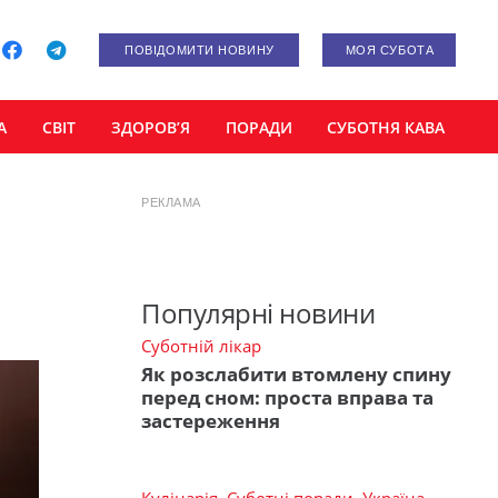
ПОВІДОМИТИ НОВИНУ
МОЯ СУБОТА
А
СВІТ
ЗДОРОВ’Я
ПОРАДИ
СУБОТНЯ КАВА
РЕКЛАМА
Популярні новини
Суботній лікар
Як розслабити втомлену спину
перед сном: проста вправа та
застереження