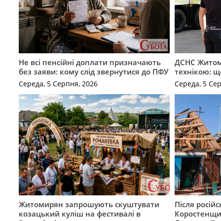
Не всі пенсійні доплати призначають
ДСНС Жито
без заяви: кому слід звернутися до ПФУ
технікою: щ
Середа, 5 Серпня, 2026
Середа, 5 Се
Житомирян запрошують скуштувати
Після російс
козацький куліш на фестивалі в
Коростенщи