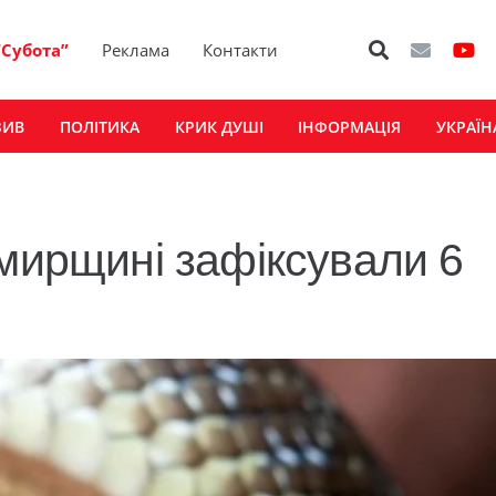
“Субота”
Реклама
Контакти
ЗИВ
ПОЛІТИКА
КРИК ДУШІ
ІНФОРМАЦІЯ
УКРАЇН
омирщині зафіксували 6