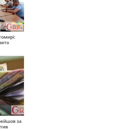
томирі:
вято
рейшов за
атив