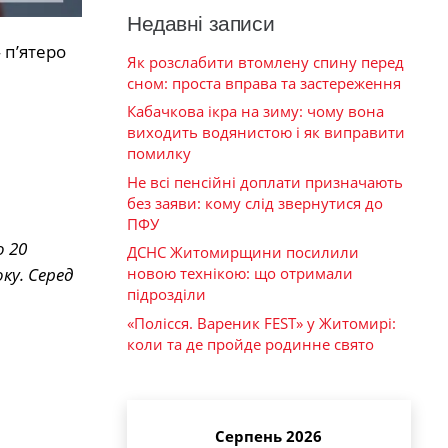
Недавні записи
 п’ятеро
Як розслабити втомлену спину перед
сном: проста вправа та застереження
Кабачкова ікра на зиму: чому вона
виходить водянистою і як виправити
помилку
Не всі пенсійні доплати призначають
без заяви: кому слід звернутися до
ПФУ
о 20
ДСНС Житомирщини посилили
ку. Серед
новою технікою: що отримали
підрозділи
«Полісся. Вареник FEST» у Житомирі:
коли та де пройде родинне свято
Серпень 2026