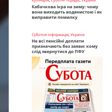
Кулінарія
,
Суботні поради
,
Україна
Кабачкова ікра на зиму: чому
вона виходить водянистою і як
виправити помилку
Суботня інформація
,
Україна
Не всі пенсійні доплати
призначають без заяви: кому
слід звернутися до ПФУ