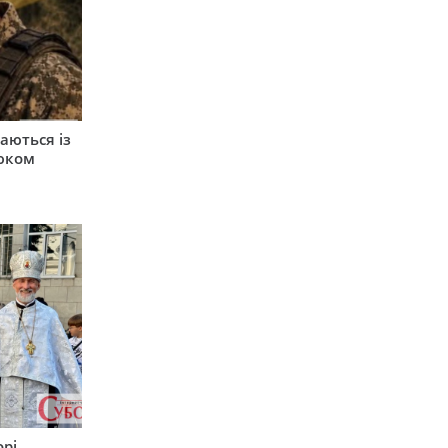
аються із
юком
орі