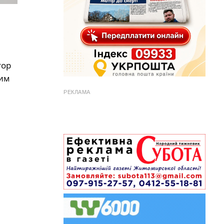
тор
вим
РЕКЛАМА