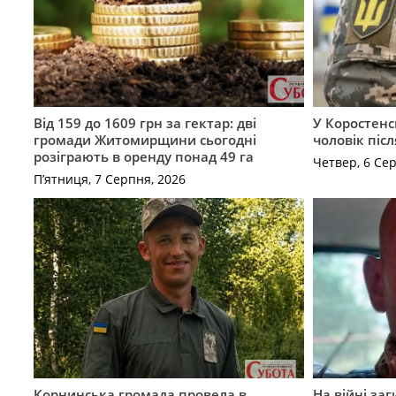
Від 159 до 1609 грн за гектар: дві
У Коростенс
громади Житомирщини сьогодні
чоловік піс
розіграють в оренду понад 49 га
Четвер, 6 Се
П’ятниця, 7 Серпня, 2026
Корнинська громада провела в
На війні за