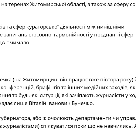
на теренах Житомирської області, а також за сферу с
в та сфер кураторської діяльності між нинішніми
ле запитань стосовно гармонійності у поєднанні сфер
ДА є чимало.
унечка ( на Житомирщині він працює вже півтора року) 
конференцій, брифінгів та інших медійних заходів, як
ня та будь-які ситуації, які зачіпають журналісти у хо
надає лише Віталій Іванович Бунечко.
 губернатора, або ж очолюють департаменти чи управ
із журналістами) спілкуватися поки що не навчились. А