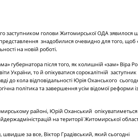
о заступником голови Житомирської ОДА зявилося щ
о представлення знадобилися очевидно для того, щоб 
ності на новій роботі.
а» губернатора після того, як колишній «зам» Віра Ро
іти України, то й опікуватися сорокалітній заступник
вді до кола відповідальності Юрія Оханського сьогод
огічна політика та завершення усім відомої реформи і
омирському районі, Юрій Оханський опікуватиметься
айдержадміністрацій на території Житомирської област
, швидше за все, Віктор Градівський, який сьогодні