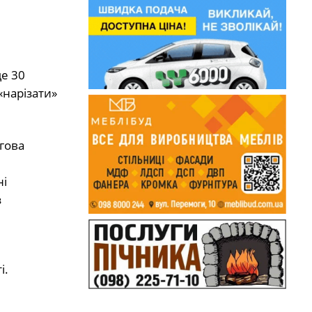
е 30
«нарізати»
гова
ні
з
і.