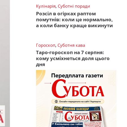
Кулінарія
,
Суботні поради
Розсіл в огірках раптом
помутнів: коли це нормально,
а коли банку краще викинути
Гороскоп
,
Суботня кава
Таро-гороскоп на 7 серпня:
кому усміхнеться доля цього
дня