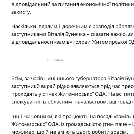
відповідальний за питання економічної політики 
захисту.
Наскільки вдалим і доречним є розподіл обовязкі
заступниками Віталія Бунечка – сказати важко, а
відповідальності «замів» голови Житомирської О
РЕКЛАМА
Втім, за часів нинішнього губернатора Віталія Б
заступникй вкрай рідко зявляються прід час прес-
проходять у стінах Житомирської ОДА. На всі питан
спілкування із обласним начальством, відповіді 
Інші чиновники, які працюють на посаді «замів»
Житомирської ОДА, із громадськістю (тим паче – 
можливо, що й не вміють цього робити зовсім.