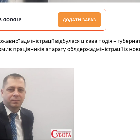
В GOOGLE
ДОДАТИ ЗАРАЗ
ержавної адміністрації відбулася цікава подія – губерна
ив працівників апарату облдержадміністрації із но