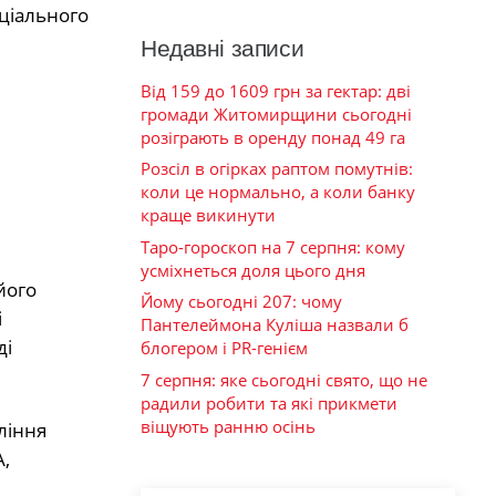
оціального
Недавні записи
Від 159 до 1609 грн за гектар: дві
громади Житомирщини сьогодні
розіграють в оренду понад 49 га
Розсіл в огірках раптом помутнів:
коли це нормально, а коли банку
краще викинути
Таро-гороскоп на 7 серпня: кому
усміхнеться доля цього дня
його
Йому сьогодні 207: чому
і
Пантелеймона Куліша назвали б
ді
блогером і PR-генієм
7 серпня: яке сьогодні свято, що не
радили робити та які прикмети
віщують ранню осінь
ління
,