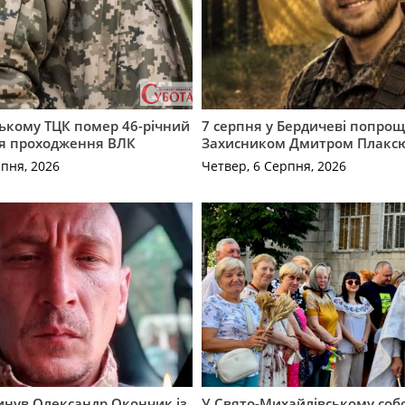
ькому ТЦК помер 46-річний
7 серпня у Бердичеві попрощ
ля проходження ВЛК
Захисником Дмитром Плакс
рпня, 2026
Четвер, 6 Серпня, 2026
гинув Олександр Окончик із
У Свято-Михайлівському соб