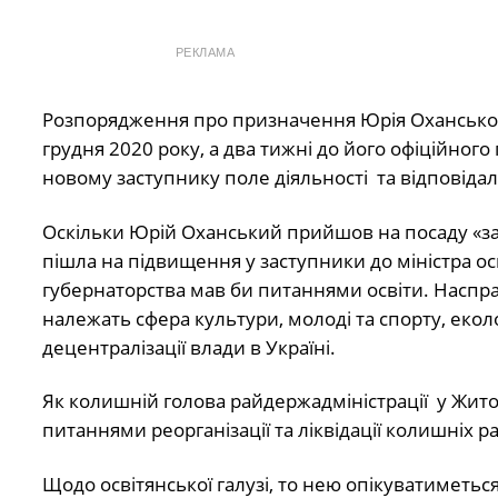
РЕКЛАМА
Розпорядження про призначення Юрія Оханськог
грудня 2020 року, а два тижні до його офіційног
новому заступнику поле діяльності та відповідаль
Оскільки Юрій Оханський прийшов на посаду «зам
пішла на підвищення у заступники до міністра осв
губернаторства мав би питаннями освіти. Наспра
належать сфера культури, молоді та спорту, екол
децентралізації влади в Україні.
Як колишній голова райдержадміністрації у Жит
питаннями реорганізації та ліквідації колишніх р
Щодо освітянської галузі, то нею опікуватиметься