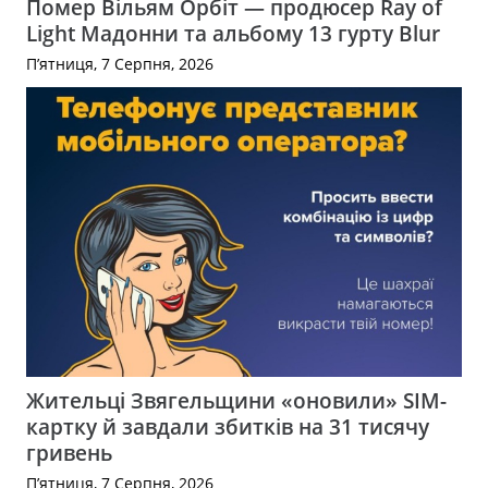
Помер Вільям Орбіт — продюсер Ray of
Light Мадонни та альбому 13 гурту Blur
П’ятниця, 7 Серпня, 2026
Жительці Звягельщини «оновили» SIM-
картку й завдали збитків на 31 тисячу
гривень
П’ятниця, 7 Серпня, 2026