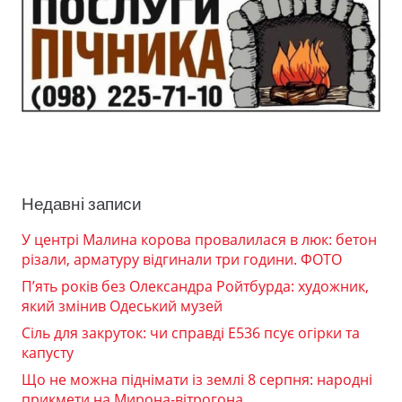
Недавні записи
У центрі Малина корова провалилася в люк: бетон
різали, арматуру відгинали три години. ФОТО
П’ять років без Олександра Ройтбурда: художник,
який змінив Одеський музей
Сіль для закруток: чи справді Е536 псує огірки та
капусту
Що не можна піднімати із землі 8 серпня: народні
прикмети на Мирона-вітрогона