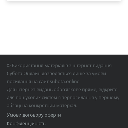
© Використання матеріалів з інтернет-видання
Субота Онлайн дозволяється лише за умови
посилання на сайт subota.online
Для інтернет-видань обов’язкове пряме, відкрите
для пошукових систем гіперпосилання у першому
абзаці на конкретний матеріал.
Умови договору оферти
Конфіденційність