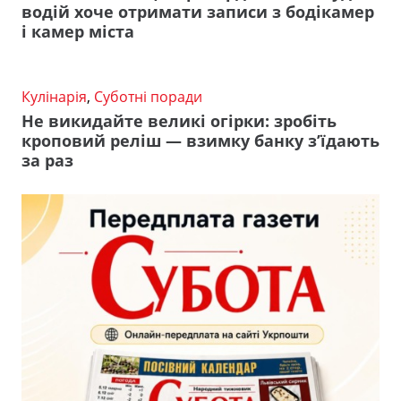
водій хоче отримати записи з бодікамер
і камер міста
Кулінарія
,
Суботні поради
Не викидайте великі огірки: зробіть
кроповий реліш — взимку банку з’їдають
за раз