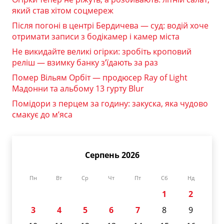
який став хітом соцмереж
Після погоні в центрі Бердичева — суд: водій хоче
отримати записи з бодікамер і камер міста
Не викидайте великі огірки: зробіть кроповий
реліш — взимку банку з’їдають за раз
Помер Вільям Орбіт — продюсер Ray of Light
Мадонни та альбому 13 гурту Blur
Помідори з перцем за годину: закуска, яка чудово
смакує до м’яса
Серпень 2026
Пн
Вт
Ср
Чт
Пт
Сб
Нд
1
2
3
4
5
6
7
8
9