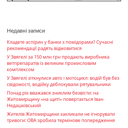
Недавні записи
Кладете аспірин у банки з помідорами? Сучасні
рекомендації радять відмовитися
У Звягелі за 150 млн грн продають виробника
ветпрепаратів із великим промисловим
комплексом
У Звягелі зіткнулися авто і мотоцикл: водій був без
свідомості, водійку деблокували рятувальники
Понад рік вважався зниклим безвісти: на
Житомирщину «на щиті» повертається Іван
Недашківський
Жителів Житомирщини закликали не ігнорувати
тривоги: ОВА зробила термінове попередження