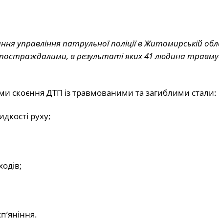
вання управління патрульної поліції в Житомирській об
постраждалими, в результаті яких 41 людина травму
и скоєння ДТП із травмованими та загиблими стали:
дкості руху;
одів;
п’яніння.