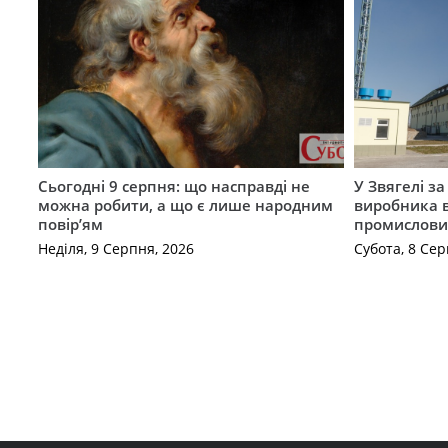
Сьогодні 9 серпня: що насправді не
У Звягелі з
можна робити, а що є лише народним
виробника в
повір’ям
промислови
Неділя, 9 Серпня, 2026
Субота, 8 Сер