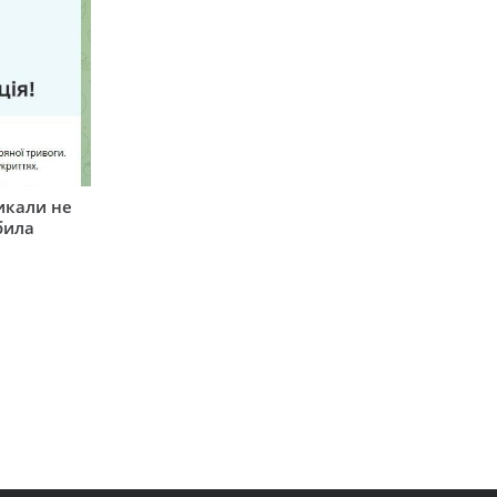
икали не
била