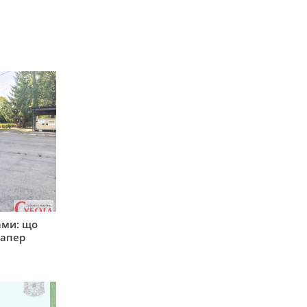
ами: що
сапер