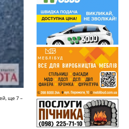
й, ще 7 –