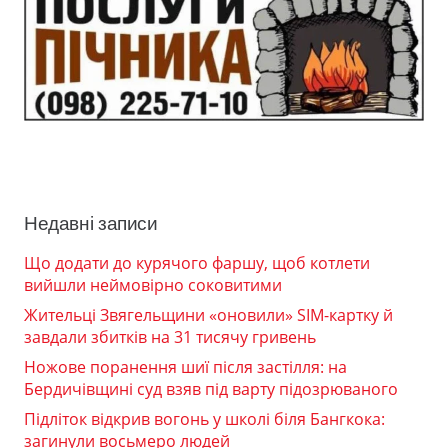
Недавні записи
Що додати до курячого фаршу, щоб котлети
вийшли неймовірно соковитими
Жительці Звягельщини «оновили» SIM-картку й
завдали збитків на 31 тисячу гривень
Ножове поранення шиї після застілля: на
Бердичівщині суд взяв під варту підозрюваного
Підліток відкрив вогонь у школі біля Бангкока:
загинули восьмеро людей