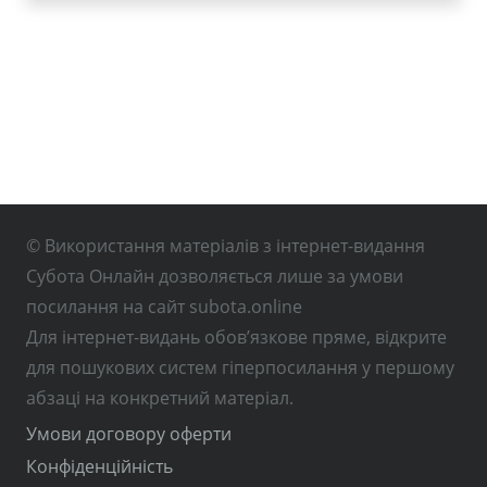
© Використання матеріалів з інтернет-видання
Субота Онлайн дозволяється лише за умови
посилання на сайт subota.online
Для інтернет-видань обов’язкове пряме, відкрите
для пошукових систем гіперпосилання у першому
абзаці на конкретний матеріал.
Умови договору оферти
Конфіденційність