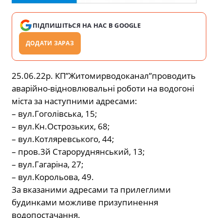
ПІДПИШІТЬСЯ НА НАС В GOOGLE
ДОДАТИ ЗАРАЗ
25.06.22р. КП”Житомирводоканал”проводить
аварійно-відновлювальні роботи на водогоні
міста за наступними адресами:
– вул.Гоголівська, 15;
– вул.Кн.Острозьких, 68;
– вул.Котляревського, 44;
– пров.3й Староруднянський, 13;
– вул.Гагаріна, 27;
– вул.Корольова, 49.
За вказаними адресами та прилеглими
будинками можливе призупинення
водопостачання.