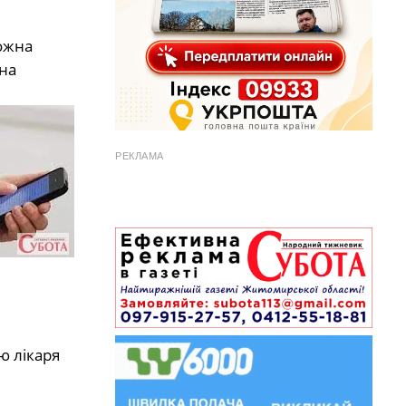
ожна
на
РЕКЛАМА
ю лікаря