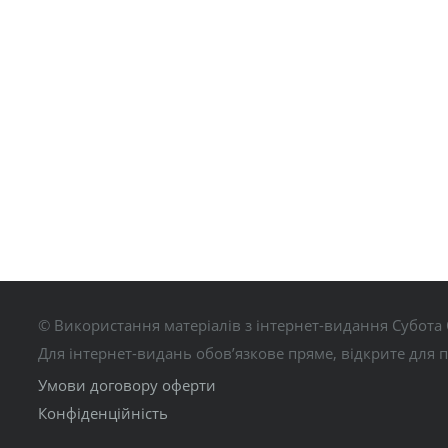
© Використання матеріалів з інтернет-видання Субота 
Для інтернет-видань обов’язкове пряме, відкрите для 
Умови договору оферти
Конфіденційність