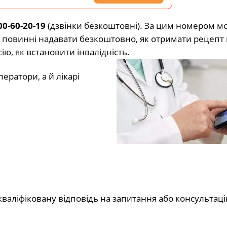
0-60-20-19
(дзвінки безкоштовні). За цим номером м
ах повинні надавати безкоштовно, як отримати рецепт 
сію, як встановити інвалідність.
ратори, а й лікарі
валіфіковану відповідь на запитання або консультаці