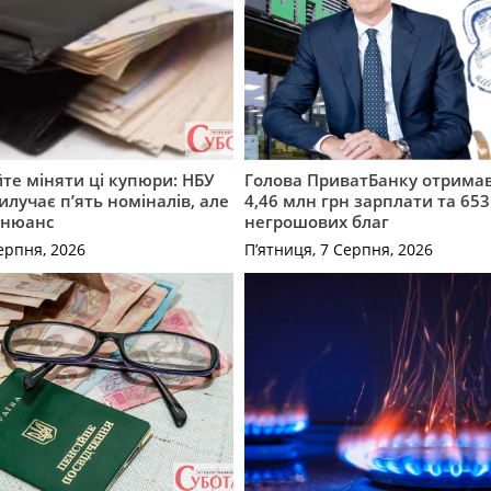
те міняти ці купюри: НБУ
Голова ПриватБанку отримав
илучає п’ять номіналів, але
4,46 млн грн зарплати та 653
 нюанс
негрошових благ
ерпня, 2026
П’ятниця, 7 Серпня, 2026