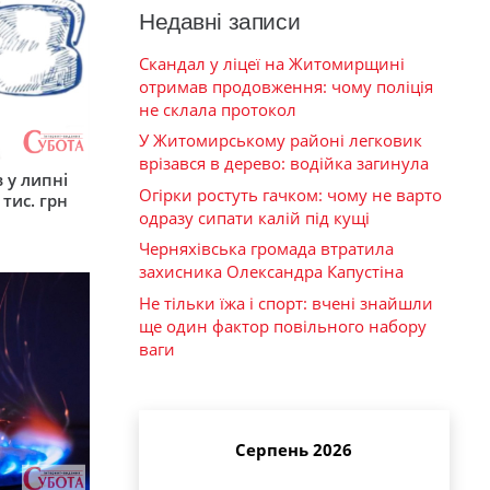
Недавні записи
Скандал у ліцеї на Житомирщині
отримав продовження: чому поліція
не склала протокол
У Житомирському районі легковик
врізався в дерево: водійка загинула
 у липні
Огірки ростуть гачком: чому не варто
 тис. грн
одразу сипати калій під кущі
Черняхівська громада втратила
захисника Олександра Капустіна
Не тільки їжа і спорт: вчені знайшли
ще один фактор повільного набору
ваги
Серпень 2026