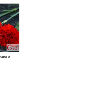
аршого