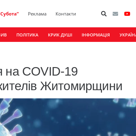
“Субота”
Реклама
Контакти
ЗИВ
ПОЛІТИКА
КРИК ДУШІ
ІНФОРМАЦІЯ
УКРАЇН
я на COVID-19
 жителів Житомирщини