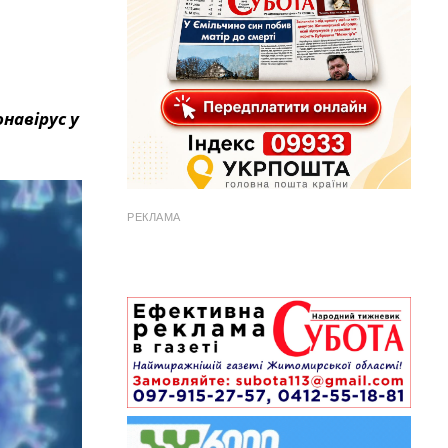
навірус у
РЕКЛАМА