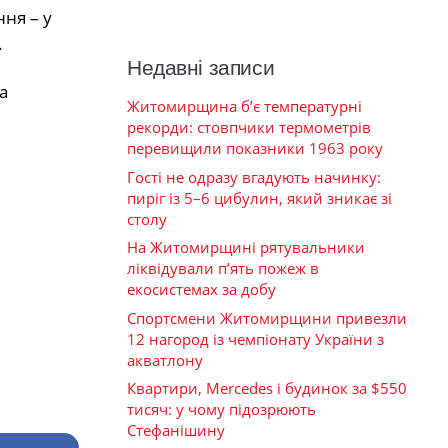
ня – у
.
Недавні записи
а
Житомирщина б’є температурні
рекорди: стовпчики термометрів
перевищили показники 1963 року
Гості не одразу вгадують начинку:
пиріг із 5–6 цибулин, який зникає зі
столу
На Житомирщині рятувальники
ліквідували п’ять пожеж в
екосистемах за добу
Спортсмени Житомирщини привезли
12 нагород із чемпіонату України з
акватлону
Квартири, Mercedes і будинок за $550
тисяч: у чому підозрюють
Стефанішину