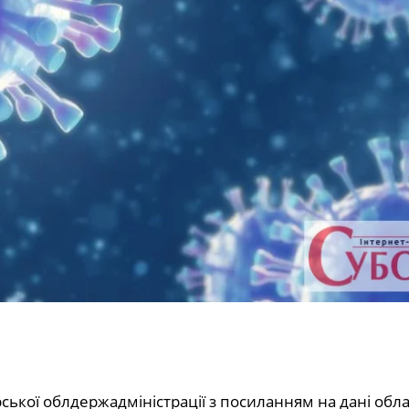
ької облдержадміністрації з посиланням на дані обл