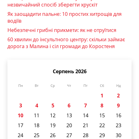
незвичайний спосіб зберегти хрускіт
Як заощадити пальне: 10 простих хитрощів для
водіїв
Небезпечні грибні прикмети: як не отруїтися
60 хвилин до інсультного центру: скільки займає
дорога з Малина і сіл громади до Коростеня
Серпень 2026
Пн
Вт
Ср
Чт
Пт
Сб
Нд
1
2
3
4
5
6
7
8
9
10
11
12
13
14
15
16
17
18
19
20
21
22
23
24
25
26
27
28
29
30