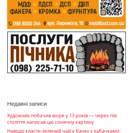
Недавні записи
Художник побачив море у 13 років — через пів
століття написав цю сонячну картину
Навіщо класти зелений чай у банку з кабачками: