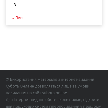
31
« Лип
© Використання матеріалів з інтернет-видання
Субота Онлайн дозволяється лише за умови
посилання на сайт subota.online
Для інтернет-видань обов’язкове пряме, відкрите
для пошукових систем гіперпосилання у першому