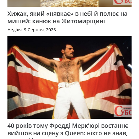
Хижак, який «нявкає» в небі й полює на
мишей: канюк на Житомирщині
Неділя, 9 Серпня, 2026
40 років тому Фредді Мерк’юрі востаннє
вийшов на сцену з Queen: ніхто не знав,