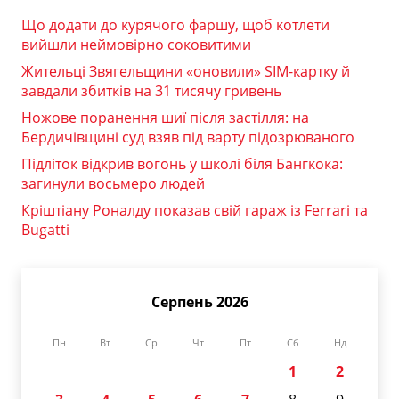
Що додати до курячого фаршу, щоб котлети
вийшли неймовірно соковитими
Жительці Звягельщини «оновили» SIM-картку й
завдали збитків на 31 тисячу гривень
Ножове поранення шиї після застілля: на
Бердичівщині суд взяв під варту підозрюваного
Підліток відкрив вогонь у школі біля Бангкока:
загинули восьмеро людей
Кріштіану Роналду показав свій гараж із Ferrari та
Bugatti
Серпень 2026
Пн
Вт
Ср
Чт
Пт
Сб
Нд
1
2