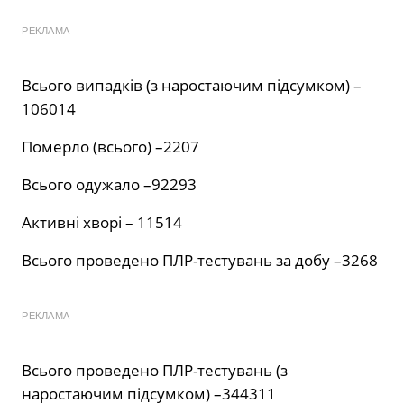
РЕКЛАМА
Всього випадків (з наростаючим підсумком) –
106014
Померло (всього) –2207
Всього одужало –92293
Активні хворі – 11514
Всього проведено ПЛР-тестувань за добу –3268
РЕКЛАМА
Всього проведено ПЛР-тестувань (з
наростаючим підсумком) –344311