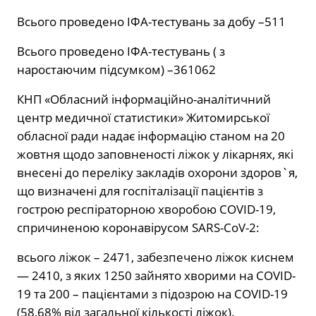
Всього проведено ІФА-тестувань за добу –511
Всього проведено ІФА-тестувань ( з
наростаючим підсумком) –361062
КНП «Обласний інформаційно-аналітичний
центр медичної статистики» Житомирської
обласної ради надає інформацію станом на 20
жовтня щодо заповненості ліжок у лікарнях, які
внесені до переліку закладів охорони здоров`я,
що визначені для госпіталізації пацієнтів з
гострою респіраторною хворобою COVID-19,
спричиненою коронавірусом SARS-CoV-2:
всього ліжок – 2471, забезпечено ліжок киснем
— 2410, з яких 1250 зайнято хворими на COVID-
19 та 200 – пацієнтами з підозрою на COVID-19
(58,68% від загальної кількості ліжок).