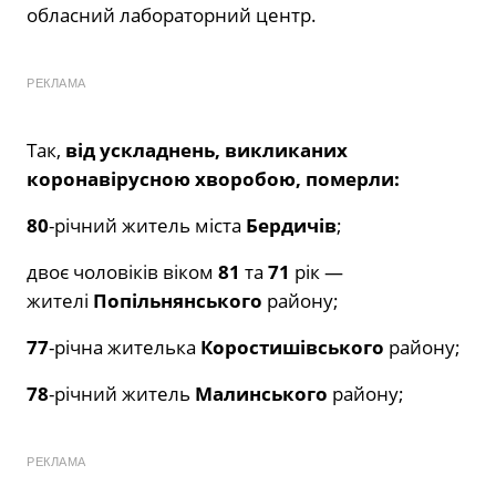
обласний лабораторний центр.
РЕКЛАМА
Так,
від ускладнень, викликаних
коронавірусною хворобою, померли:
80
-річний житель міста
Бердичів
;
двоє чоловіків віком
81
та
71
рік —
жителі
Попільнянського
району;
77
-річна жителька
Коростишівського
району;
78
-річний житель
Малинського
району;
РЕКЛАМА