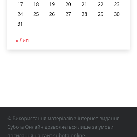
17
18
19
20
21
22
23
24
25
26
27
28
29
30
31
« Лип
© Використання матеріалів з інтернет-видання
Субота Онлайн дозволяється лише за умови
посилання на сайт subota.online