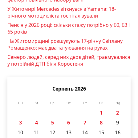
У Житомирі Mercedes зіткнувся з Yamaha: 18-
річного мотоцикліста госпіталізували
Пенсія у 2026 році: скільки стажу потрібно у 60, 63 і
65 років
На Житомирщині розшукують 17-річну Світлану
Ромащенко: має два татуювання на руках
Семеро людей, серед них двоє дітей, травмувалися
у потрійній ДТП біля Коростеня
Серпень 2026
Пн
Вт
Ср
Чт
Пт
Сб
Нд
1
2
3
4
5
6
7
8
9
10
11
12
13
14
15
16