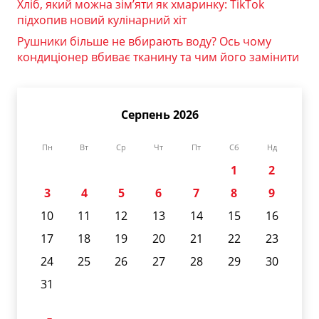
Хліб, який можна зім’яти як хмаринку: TikTok
підхопив новий кулінарний хіт
Рушники більше не вбирають воду? Ось чому
кондиціонер вбиває тканину та чим його замінити
Серпень 2026
Пн
Вт
Ср
Чт
Пт
Сб
Нд
1
2
3
4
5
6
7
8
9
10
11
12
13
14
15
16
17
18
19
20
21
22
23
24
25
26
27
28
29
30
31