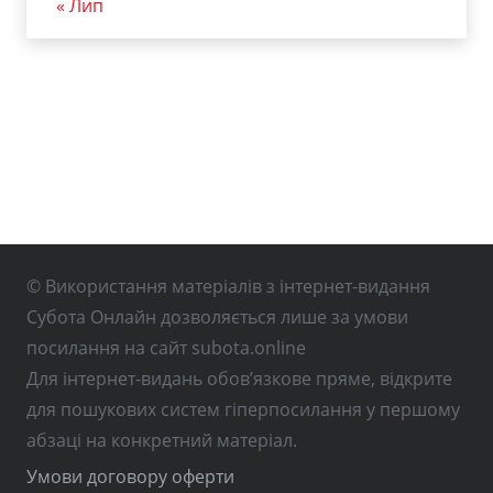
« Лип
© Використання матеріалів з інтернет-видання
Субота Онлайн дозволяється лише за умови
посилання на сайт subota.online
Для інтернет-видань обов’язкове пряме, відкрите
для пошукових систем гіперпосилання у першому
абзаці на конкретний матеріал.
Умови договору оферти