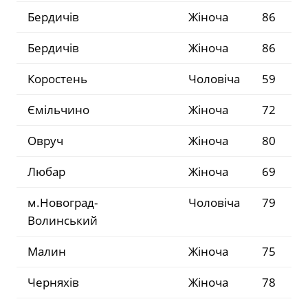
Бердичів
Жіноча
86
Бердичів
Жіноча
86
Коростень
Чоловіча
59
Ємільчино
Жіноча
72
Овруч
Жіноча
80
Любар
Жіноча
69
м.Новоград-
Чоловіча
79
Волинський
Малин
Жіноча
75
Черняхів
Жіноча
78