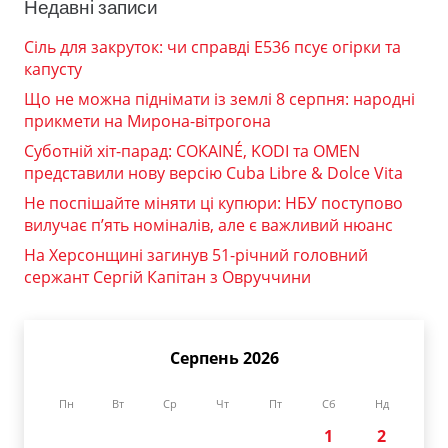
Недавні записи
Сіль для закруток: чи справді Е536 псує огірки та
капусту
Що не можна піднімати із землі 8 серпня: народні
прикмети на Мирона-вітрогона
Суботній хіт-парад: COKAINÉ, KODI та OMEN
представили нову версію Cuba Libre & Dolce Vita
Не поспішайте міняти ці купюри: НБУ поступово
вилучає п’ять номіналів, але є важливий нюанс
На Херсонщині загинув 51-річний головний
сержант Сергій Капітан з Овруччини
Серпень 2026
Пн
Вт
Ср
Чт
Пт
Сб
Нд
1
2