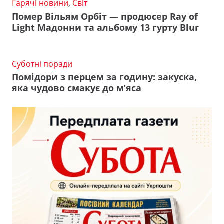
Гарячі новини
,
Світ
Помер Вільям Орбіт — продюсер Ray of
Light Мадонни та альбому 13 гурту Blur
Суботні поради
Помідори з перцем за годину: закуска,
яка чудово смакує до м’яса