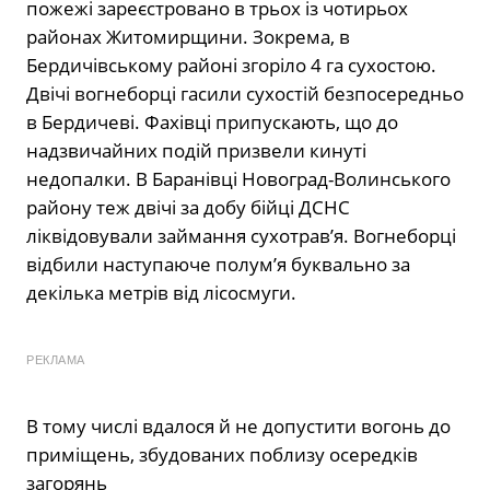
пожежі зареєстровано в трьох із чотирьох
районах Житомирщини. Зокрема, в
Бердичівському районі згоріло 4 га сухостою.
Двічі вогнеборці гасили сухостій безпосередньо
в Бердичеві. Фахівці припускають, що до
надзвичайних подій призвели кинуті
недопалки. В Баранівці Новоград-Волинського
району теж двічі за добу бійці ДСНС
ліквідовували займання сухотрав’я. Вогнеборці
відбили наступаюче полум’я буквально за
декілька метрів від лісосмуги.
РЕКЛАМА
В тому числі вдалося й не допустити вогонь до
приміщень, збудованих поблизу осередків
загорянь