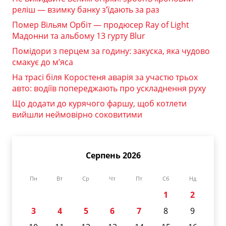
реліш — взимку банку з’їдають за раз
Помер Вільям Орбіт — продюсер Ray of Light
Мадонни та альбому 13 гурту Blur
Помідори з перцем за годину: закуска, яка чудово
смакує до м’яса
На трасі біля Коростеня аварія за участю трьох
авто: водіїв попереджають про ускладнення руху
Що додати до курячого фаршу, щоб котлети
вийшли неймовірно соковитими
Серпень 2026
Пн
Вт
Ср
Чт
Пт
Сб
Нд
1
2
3
4
5
6
7
8
9