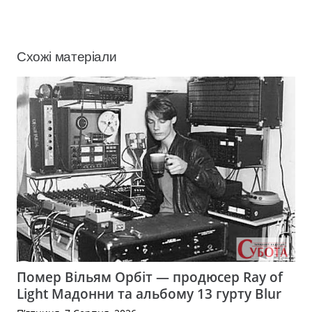
Схожі матеріали
Помер Вільям Орбіт — продюсер Ray of
Light Мадонни та альбому 13 гурту Blur