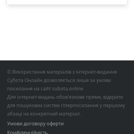
© Використання матеріалів з інтернет-видання
Субота Онлайн дозволяється лише за умови
посилання на сайт subota.online
Для інтернет-видань обов’язкове пряме, відкрите
для пошукових систем гіперпосилання у першому
абзаці на конкретний матеріал.
Умови договору оферти
Конфіденційність