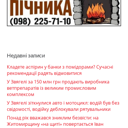
Недавні записи
Кладете аспірин у банки з помідорами? Сучасні
рекомендації радять відмовитися
У Звягелі за 150 млн грн продають виробника
ветпрепаратів із великим промисловим
комплексом
У Звягелі зіткнулися авто і мотоцикл: водій був без
свідомості, водійку деблокували рятувальники
Понад рік вважався зниклим безвісти: на
Житомирщину «на щиті» повертається Іван