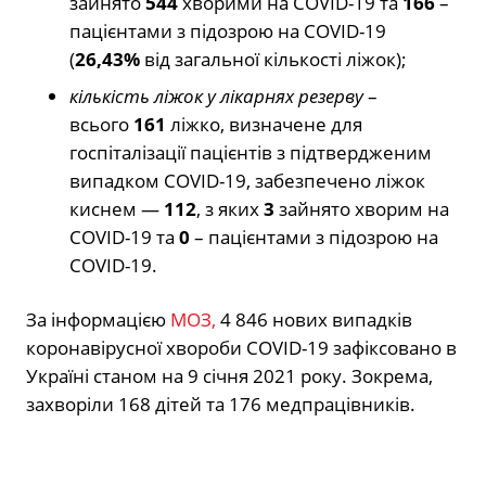
зайнято
544
хворими на COVID-19 та
166
–
пацієнтами з підозрою на COVID-19
(
26,43%
від загальної кількості ліжок);
кількість ліжок у лікарнях резерву
–
всього
161
ліжко, визначене для
госпіталізації пацієнтів з підтвердженим
випадком COVID-19, забезпечено ліжок
киснем —
112
, з яких
3
зайнято хворим на
COVID-19 та
0
– пацієнтами з підозрою на
COVID-19.
За інформацією
МОЗ,
4 846 нових випадків
коронавірусної хвороби COVID-19 зафіксовано в
Україні станом на 9 січня 2021 року. Зокрема,
захворіли 168 дітей та 176 медпрацівників.