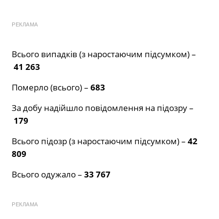
РЕКЛАМА
Всього випадків (з наростаючим підсумком) –
41 263
Померло (всього) –
683
За добу надійшло повідомлення на підозру –
179
Всього підозр (з наростаючим підсумком) –
42
809
Всього одужало –
33 767
РЕКЛАМА