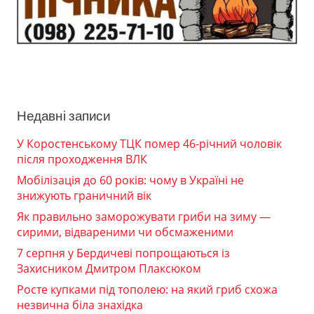
Недавні записи
У Коростенському ТЦК помер 46-річний чоловік
після проходження ВЛК
Мобілізація до 60 років: чому в Україні не
знижують граничний вік
Як правильно заморожувати гриби на зиму —
сирими, відвареними чи обсмаженими
7 серпня у Бердичеві попрощаються із
Захисником Дмитром Плаксюком
Росте купками під тополею: на який гриб схожа
незвична біла знахідка