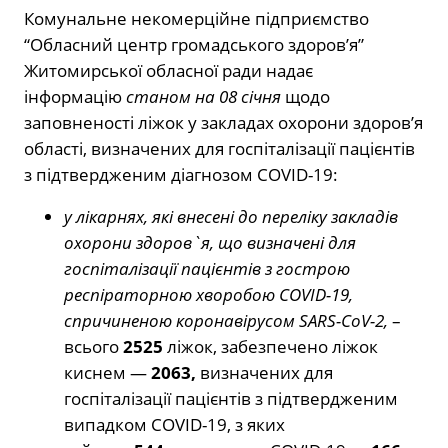
Комунальне некомерційне підприємство
“Обласний центр громадського здоров’я”
Житомирської обласної ради надає
інформацію
станом на 08 січня
щодо
заповненості ліжок у закладах охорони здоров’я
області, визначених для госпіталізації пацієнтів
з підтвердженим діагнозом COVID-19:
у лікарнях, які внесені до переліку закладів
охорони здоров`я, що визначені для
госпіталізації пацієнтів з гострою
респіраторною хворобою COVID-19,
спричиненою коронавірусом SARS-CoV-2,
–
всього
2525
ліжок, забезпечено ліжок
киснем —
2063,
визначених для
госпіталізації пацієнтів з підтвердженим
випадком COVID-19, з яких