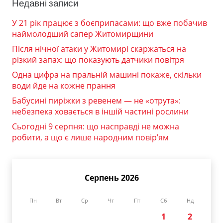
Недавні записи
У 21 рік працює з боєприпасами: що вже побачив
наймолодший сапер Житомирщини
Після нічної атаки у Житомирі скаржаться на
різкий запах: що показують датчики повітря
Одна цифра на пральній машині покаже, скільки
води йде на кожне прання
Бабусині пиріжки з ревенем — не «отрута»:
небезпека ховається в іншій частині рослини
Сьогодні 9 серпня: що насправді не можна
робити, а що є лише народним повір’ям
Серпень 2026
Пн
Вт
Ср
Чт
Пт
Сб
Нд
1
2