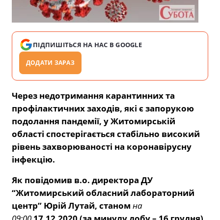
ПІДПИШІТЬСЯ НА НАС В GOOGLE
ДОДАТИ ЗАРАЗ
Через недотримання карантинних та
профілактичних заходів, які є запорукою
подолання пандемії, у Житомирській
області спостерігається стабільно високий
рівень захворюваності на коронавірусну
інфекцію.
Як повідомив в.о. директора ДУ
“Житомирський обласний лабораторний
центр” Юрій Лутай,
станом
на
09:00
17.12.2020 (за минулу добу – 16 грудня)