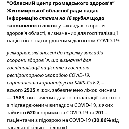
“Обласний центр громадського здоров’я”
Житомирської обласної ради
надає
інформацію
станом на 16 грудня
щодо
заповненості ліжок
у закладах охорони
здоров’я області, визначених для госпіталізації
пацієнтів з підтвердженим діагнозом COVID-19:
у лікарнях, які внесені до переліку закладів
охорони здоров`я, що визначені для
госпіталізації пацієнтів з гострою
респіраторною хворобою COVID-19,
спричиненою коронавірусом SARS-CoV-2,
–
всього
2525
ліжок, забезпечено ліжок киснем
—
1583,
визначених для госпіталізації пацієнтів
з підтвердженим випадком COVID-19, з яких
зайнято
620
хворими на COVID-19 та
201
–
пацієнтами з підозрою на COVID-19 (
30,86%
від
загальної кількості ліжок);