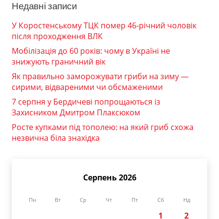
Недавні записи
У Коростенському ТЦК помер 46-річний чоловік
після проходження ВЛК
Мобілізація до 60 років: чому в Україні не
знижують граничний вік
Як правильно заморожувати гриби на зиму —
сирими, відвареними чи обсмаженими
7 серпня у Бердичеві попрощаються із
Захисником Дмитром Плаксюком
Росте купками під тополею: на який гриб схожа
незвична біла знахідка
Серпень 2026
Пн
Вт
Ср
Чт
Пт
Сб
Нд
1
2