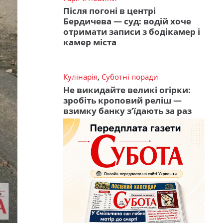
Після погоні в центрі
Бердичева — суд: водій хоче
отримати записи з бодікамер і
камер міста
Кулінарія
,
Суботні поради
Не викидайте великі огірки:
зробіть кроповий реліш —
взимку банку з’їдають за раз