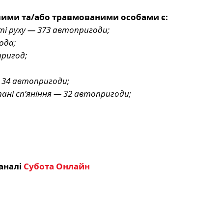
лими та/або травмованими особами є:
і руху — 373 автопригоди;
ода;
пригод;
— 34 автопригоди;
ні сп’яніння — 32 автопригоди;
аналі
Субота Онлайн