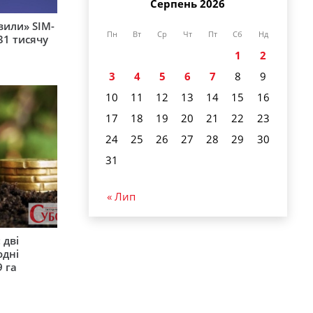
Серпень 2026
вили» SIM-
Пн
Вт
Ср
Чт
Пт
Сб
Нд
31 тисячу
1
2
3
4
5
6
7
8
9
10
11
12
13
14
15
16
17
18
19
20
21
22
23
24
25
26
27
28
29
30
31
« Лип
 дві
одні
9 га