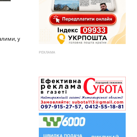
алими, у
РЕКЛАМА