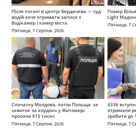
Після погоні в центрі Бердичева — суд:
Помер Вілья
водій хоче отримати записи з
Light Мадон
бодікамер і камер міста
П’ятниця, 7 С
П’ятниця, 7 Серпня, 2026
Спочатку Молдова, потім Польща: за
4336 вступ
«квиток за кордон» у Житомирі
отримали ре
просили $15 тисяч
зробити до 
П’ятниця, 7 Серпня, 2026
П’ятниця, 7 С