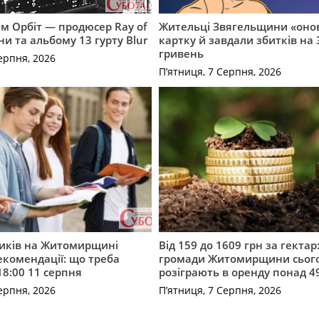
м Орбіт — продюсер Ray of
Жительці Звягельщини «оно
ни та альбому 13 гурту Blur
картку й завдали збитків на 
гривень
ерпня, 2026
П’ятниця, 7 Серпня, 2026
ників на Житомирщині
Від 159 до 1609 грн за гектар:
комендації: що треба
громади Житомирщини сьог
18:00 11 серпня
розіграють в оренду понад 4
ерпня, 2026
П’ятниця, 7 Серпня, 2026