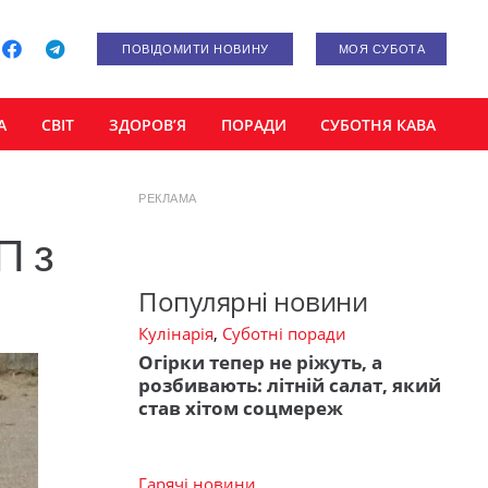
ПОВІДОМИТИ НОВИНУ
МОЯ СУБОТА
А
СВІТ
ЗДОРОВ’Я
ПОРАДИ
СУБОТНЯ КАВА
РЕКЛАМА
П з
Популярні новини
Кулінарія
,
Суботні поради
Огірки тепер не ріжуть, а
розбивають: літній салат, який
став хітом соцмереж
Гарячі новини