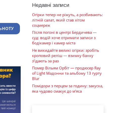
Недавні записи
Огірки тепер не ріжуть, а розбивають:
літній салат, який став хітом
соцмереж
ЬНОТУ
Після погоні в центрі Бердичева —
суд: водій хоче отримати записи з
бодікамер і камер міста
Не викидайте великі огірки: зробіть
кроповий реліш — взимку банку
з’їдають за раз
Помер Вільям Орбіт — продюсер Ray
of Light Мадонни та альбому 13 гурту
Blur
Помідори з перцем за годину: закуска,
яка чудово смакує до м’яса