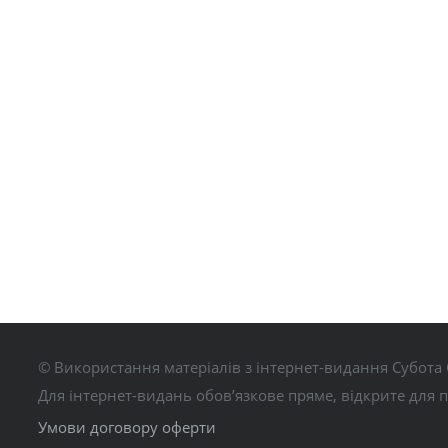
© Використання матеріалів з інтернет-видання Субота 
Для інтернет-видань обов’язкове пряме, відкрите для 
Умови договору оферти