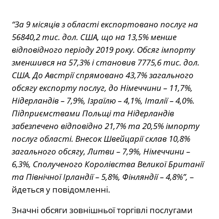
“За 9 місяців з області експортовано послуг на
56840,2 тис. дол. США, що на 13,5% менше
відповідного періоду 2019 року. Обсяг імпорту
зменшився на 57,3% і становив 7775,6 тис. дол.
США. До Австрії спрямовано 43,7% загального
обсягу експорту послуг, до Німеччини – 11,7%,
Нідерландів – 7,9%, Ізраїлю – 4,1%, Італії – 4,0%.
Підприємствами Польщі та Нідерландів
забезпечено відповідно 21,7% та 20,5% імпорту
послуг області. Внесок Швейцарії склав 10,8%
загального обсягу, Литви – 7,9%, Німеччини –
6,3%, Сполученого Королівства Великої Британії
та Північної Ірландії – 5,8%, Фінляндії – 4,8%”,
–
йдеться у повідомленні.
Значні обсяги зовнішньої торгівлі послугами