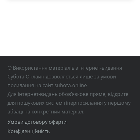
© Використання матеріалів з інтернет-видання
Субота Онлайн дозволяється лише за умови
посилання на сайт subota.online
Для інтернет-видань обов’язкове пряме, відкрите
для пошукових систем гіперпосилання у першому
абзаці на конкретний матеріал.
Умови договору оферти
Конфіденційність