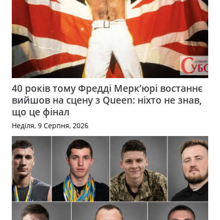
40 років тому Фредді Мерк’юрі востаннє
вийшов на сцену з Queen: ніхто не знав,
що це фінал
Неділя, 9 Серпня, 2026