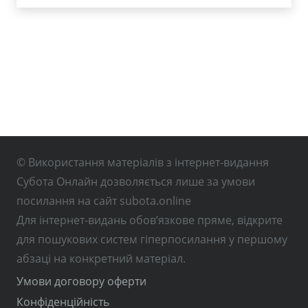
© Використання матеріалів з інтернет-видання
Субота Онлайн дозволяється лише за умови
посилання на сайт subota.online
Для інтернет-видань обов’язкове пряме, відкрите
для пошукових систем гіперпосилання у першому
абзаці на конкретний матеріал.
Умови договору оферти
Конфіденційність