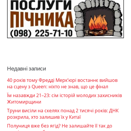
Недавні записи
40 років тому Фредді Мерк’юрі востаннє вийшов
на сцену з Queen: ніхто не знав, що це фінал
Їм назавжди 21–23: сім історій молодих захисників
Житомирщини
Труни висіли на скелях понад 2 тисячі років: ДНК
розкрила, хто залишив їх у Китаї
Полуниця вже без ягід? Не залишайте її так до