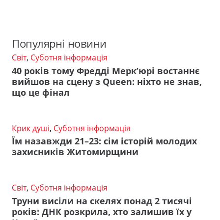
Популярні новини
Світ
,
Суботня інформація
40 років тому Фредді Мерк’юрі востаннє
вийшов на сцену з Queen: ніхто не знав,
що це фінал
Крик душі
,
Суботня інформація
Їм назавжди 21–23: сім історій молодих
захисників Житомирщини
Світ
,
Суботня інформація
Труни висіли на скелях понад 2 тисячі
років: ДНК розкрила, хто залишив їх у