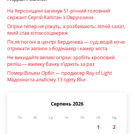
На Херсонщині загинув 51-річний головний
сержант Сергій Капітан з Овруччини
Огірки тепер не ріжуть, а розбивають: літній салат,
який став хітом соцмереж
Після погоні в центрі Бердичева — суд: водій хоче
отримати записи з бодікамер і камер міста
Не викидайте великі огірки: зробіть кроповий
реліш — взимку банку з’їдають за раз
Помер Вільям Орбіт — продюсер Ray of Light
Мадонни та альбому 13 гурту Blur
Серпень 2026
Пн
Вт
Ср
Чт
Пт
Сб
Нд
1
2