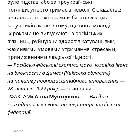
було підстав, або за проукраїнські
погляди,
уперто тримає в неволі. Складається
враження, що «провина» багатьох з цих
заручників лише в тому, що вони молоді.
Їх роками не випускають з російських
в’язниць,
руйнуючи здоров’я катуваннями,
жахливими умовами утримання, стресами,
приниженнями людської гідності.
— Російські військові схопили мого чоловіка Івана
на блокпосту в Димері (Київська область)
на початку повномасштабного вторгнення —
28 лютого 2022 року, —
розповіла
«ФАКТАМ»
Анна Муштукова
. —
Він досі
знаходиться в неволі на території російської
федерації.
РЕКЛАМА