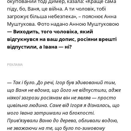
окупований тоді Димер, казала: «Краще сама
піду, бо, Ваня, це війна. А ти чоловік, тобі
загрожує більша небезпека», – пояснює Анна
Муштукова. Фото надано Анною Муштуковою
— Виходить, того чоловіка, який
відгукнувся на ваш допис, росіяни врешті
відпустили, а Івана — ні?
РЕКЛАМА
— Так і було. До речі, Ігор був здивований тим,
що Ваня не вдома, що його не відпустили, адже
ніякої загрози росіянам він не являв — просто
цивільна людина. Саме від Ігоря я дізналась, що
мого Івана затримали на блокпості.
Прив’язували Ваню до дерева, обливали водою,
не зважаючи на те, що було по-зимовому