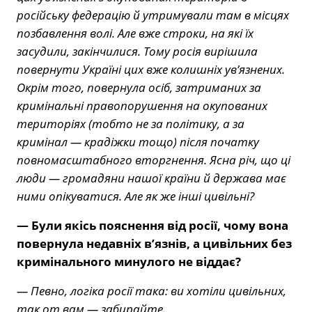
російську федерацію й утримували там в місцях
позбавлення волі. Але вже строки, на які їх
засудили, закінчилися. Тому росія вирішила
повернути Україні цих вже колишніх ув’язнених.
Окрім того, повернула осіб, затриманих за
кримінальні правопорушення на окупованих
територіях (тобто не за політику, а за
кримінал — крадіжки тощо) після початку
повномасштабного вторгнення. Ясна річ, що ці
люди — громадяни нашої країни й держава має
ними опікуватися. Але як же інші цивільні?
— Були якісь пояснення від росії, чому вона
повернула недавніх в’язнів, а цивільних без
кримінального минулого не віддає?
— Певно, логіка росії така: ви хотіли цивільних,
так от вам — забирайте.