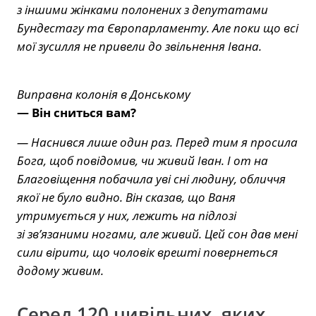
з іншими жінками полонених з депутатами
Бундестагу та Європарламенту. Але поки що всі
мої зусилля не привели до звільнення Івана.
Виправна колонія в Донському
— Він сниться вам?
— Наснився лише один раз. Перед тим я просила
Бога, щоб повідомив, чи живий Іван. І от на
Благовіщення побачила уві сні людину, обличчя
якої не було видно. Він сказав, що Ваня
утримується у них, лежить на підлозі
зі зв’язаними ногами, але живий. Цей сон дав мені
сили вірити, що чоловік врешті повернеться
додому живим.
Серед 120 цивільних, яких