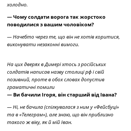
холодно.
— Чому солдати ворога так жорстоко
поводилися з вашим чоловіком?
— Начебто через те, що він не хотів коритися,
виконувати незаконні вимоги.
На цих дверях в Димері хтось з російських
солдатів написав назву столиці рф і свій
позивний, проте в обох словах допустив
граматичні помили
— Ви бачили Ігоря, він старший від Івана?
— Ні, не бачила (спілкувалася з ним у «Фейсбуці»
та в «Телеграм»), але знаю, що він приблизно
такого ж віку, як й мій Іван.