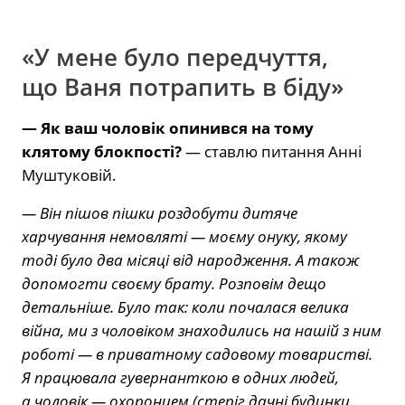
«У мене було передчуття,
що Ваня потрапить в біду»
— Як ваш чоловік опинився на тому
клятому блокпості?
— ставлю питання Анні
Муштуковій.
— Він пішов пішки роздобути дитяче
харчування немовляті — моєму онуку, якому
тоді було два місяці від народження. А також
допомогти своєму брату. Розповім дещо
детальніше. Було так: коли почалася велика
війна, ми з чоловіком знаходились на нашій з ним
роботі — в приватному садовому товаристві.
Я працювала гувернанткою в одних людей,
а чоловік — охоронцем (стеріг дачні будинки