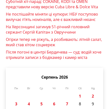
Суботній хіт-парад: COKAINÉ, KODI та OMEN
представили нову версію Cuba Libre & Dolce Vita
Не поспішайте міняти ці купюри: НБУ поступово
вилучає п’ять номіналів, але є важливий нюанс
На Херсонщині загинув 51-річний головний
сержант Сергій Капітан з Овруччини
Огірки тепер не ріжуть, а розбивають: літній салат,
який став хітом соцмереж
Після погоні в центрі Бердичева — суд: водій хоче
отримати записи з бодікамер і камер міста
Серпень 2026
Пн
Вт
Ср
Чт
Пт
Сб
Нд
1
2
3
4
5
6
7
8
9