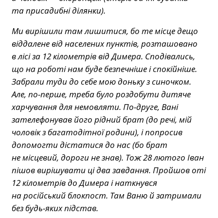
та присадибні ділянки).
Ми вирішили там лишитися, бо те місце дещо
віддалене від населених пунктів, розташовано
в лісі за 12 кілометрів від Димера. Сподівались,
що на роботі нам буде безпечніше і спокійніше.
Забрали туди до себе мою доньку з синочком.
Але, по-перше, треба було роздобути дитяче
харчування для немовляти. По-друге, Вані
зателефонував його рідний брат (до речі, мій
чоловік з багатодітної родини), і попросив
допомогти дістатися до нас (бо брат
не місцевий, дороги не знав). Тож 28 лютого Іван
пішов вирішувати ці два завдання. Пройшов оті
12 кілометрів до Димера і наткнувся
на російський блокпост. Там Ваню й затримали
без будь-яких підстав.