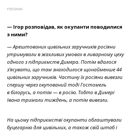
РЕКЛАМА
— Ігор розповідав, як окупанти поводилися
з ними?
— Арештованих цивільних заручників росіяни
утримували в жахливих умовах в ливарному цеху
одного з підприємств Димера. Потім вдалося
з’ясувати, що там знаходилося щонайменше 44
цивільних заручників. Частину їх росіяни вивезли
спершу через окупований тоді Гостомель
в білорусь, а потім — в росію. Тобто в Димері
Івана тримали тиждень, а потім вивезли.
На цьому підприємстві окупанти облаштували
буцегарню для цивільних, а також свій штаб і