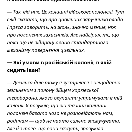
— Так, від них. Це колишні військовополонені. Тут
слід сказати, що про цивільних заручників влада
і преса говорить, на жаль, значно менше, ніж
про полонених захисників. Але найгірше те, що
поки що не відпрацьовано стандартного
механізму повернення цивільних.
— Які умови в російській колонії, в якій
сидить Іван?
— Декілька днів тому я зустрілася з нещодавно
звільненим з полону бійцем харківської
тероборони, якого окупанти утримували в тій
колонії. Я розумію, що він та інші колишні
полонені багато чого не розповідають нам,
родичам — щоб не надто сильно засмучувати.
Але й з того, що вони кажуть, зрозуміло —