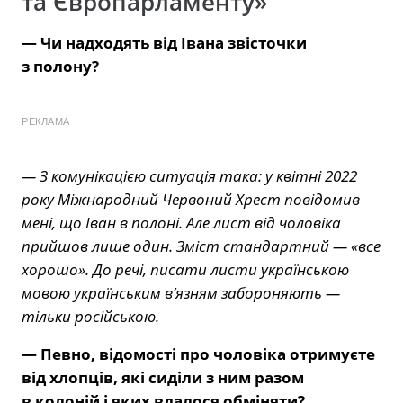
та Європарламенту»
— Чи надходять від Івана звісточки
з полону?
РЕКЛАМА
— З комунікацією ситуація така: у квітні 2022
року Міжнародний Червоний Хрест повідомив
мені, що Іван в полоні. Але лист від чоловіка
прийшов лише один. Зміст стандартний — «все
хорошо». До речі, писати листи українською
мовою українським в’язням забороняють —
тільки російською.
— Певно, відомості про чоловіка отримуєте
від хлопців, які сиділи з ним разом
в колоній і яких вдалося обміняти?