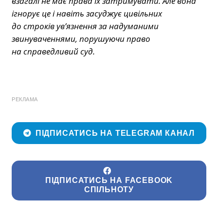
взагалі не має права їх затримувати. Але вона
ігнорує це і навіть засуджує цивільних
до строків ув’язнення за надуманими
звинуваченнями, порушуючи право
на справедливий суд.
РЕКЛАМА
ПІДПИСАТИСЬ НА TELEGRAM КАНАЛ
ПІДПИСАТИСЬ НА FACEBOOK
СПІЛЬНОТУ