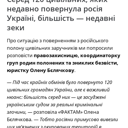
недавно повернула росія
Україні, більшість — недавні
зеки
Про ситуацію з поверненням з російського
полону цивільних заручників ми попросили
розповісти
правозахисницю, координаторку
груп родин полонених та зниклих безвісти,
юристку Олену Бєлячкову
.
— Під час крайніх обмінів було повернуто 120
цивільних громадян України, але є важливий
нюанс: більшість серед них — це засуджені
українським судом за реальні кримінальні
злочини, —
розповіла «ФАКТАМ» Олена
Бєлячкова. —
Тобто росіяни примусово вивезли
цих ув’язнених з окупованих територій в