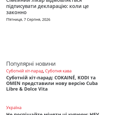
підписувати декларацію: коли це
законно
П’ятниця, 7 Серпня, 2026
Популярні новини
Суботній хіт-парад
,
Суботня кава
Суботній хіт-парад: COKAINÉ, KODI та
OMEN представили нову версію Cuba
Libre & Dolce Vita
Україна
Не поспішайте міняти ці купюри: НБУ