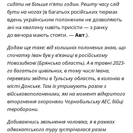
сидіти не більше п’яти годин. Решту часу слід
бути на ногах
(в багатьох російських тюрмах
вдень українським полоненим не дозволяють
ані на хвилину навіть присісти — з ранку
до вечора мають стояти. —
Авт
.).
Додам ще таке: від колишніх полонених знаю, що
спочатку Іван був у в’язниці в російському
Новозибкові (Брянська область). А в травні 2023-
го багатьох цивільних, в тому числі Івана,
перевезли звідти в Тульську область, в колонію в
місті Донське. Там їх утримують разом з
військовополоненими, які на момент відкритого
вторгнення охороняли Чорнобильську АЕС, бійці
тероборони.
Добиваючись звільнення чоловіка, я в рамках
адвокатського туру зустрічалася разом