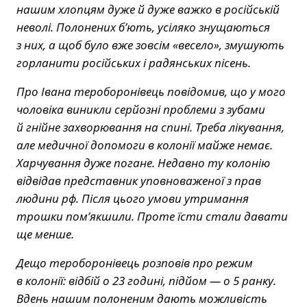
нашим хлопцям дуже й дуже важко в російській
неволі. Полонених б’ють, усіляко знущаються
з них, а щоб було вже зовсім «весело», змушують
горланити російських і радянських пісень.
Про Івана тероборонівець повідомив, що у мого
чоловіка виникли серйозні проблеми з зубами
й гнійне захворювання на спині. Треба лікування,
але медичної допомоги в колонії майже немає.
Харчування дуже погане. Недавно ту колонію
відвідав представник уповноваженої з прав
людини рф. Після цього умови утримання
трошки пом’якшили. Проте їсти стали давати
ще менше.
Дещо тероборонівець розповів про режим
в колонії: відбій о 23 годині, підйом — о 5 ранку.
Вдень нашим полоненим дають можливість