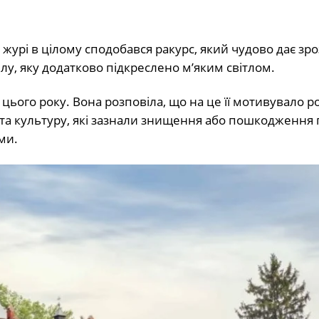
 журі в цілому сподобався ракурс, який чудово дає зро
лу, яку додатково підкреслено м’яким світлом.
 цього року. Вона розповіла, що на це її мотивувало р
 та культуру, які зазнали знищення або пошкодження п
ми.