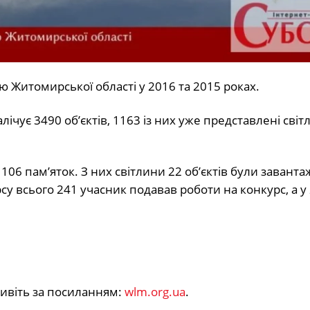
 Житомирської області у 2016 та 2015 роках.
ічує 3490 об’єктів, 1163 із них уже представлені сві
06 пам’яток. З них світлини 22 об’єктів були заванта
у всього 241 учасник подавав роботи на конкурс, а у
дивіть за посиланням:
wlm.org.ua
.