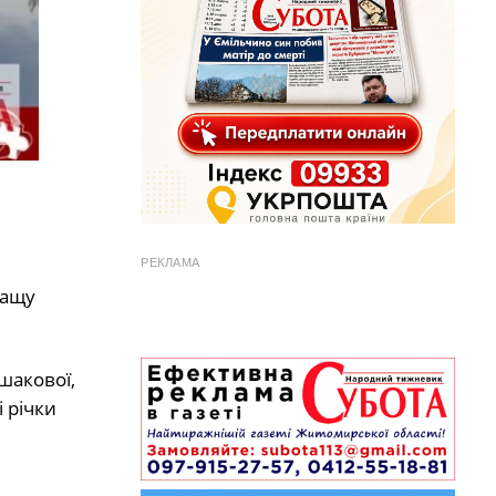
РЕКЛАМА
ращу
шакової,
 річки