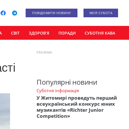
ПОВІДОМИТИ НОВИНУ
МОЯ СУБОТА
А
СВІТ
ЗДОРОВ’Я
ПОРАДИ
СУБОТНЯ КАВА
РЕКЛАМА
сті
Популярні новини
Суботня інформація
У Житомирі проведуть перший
всеукраїнський конкурс юних
музикантів «Richter Junior
Competition»