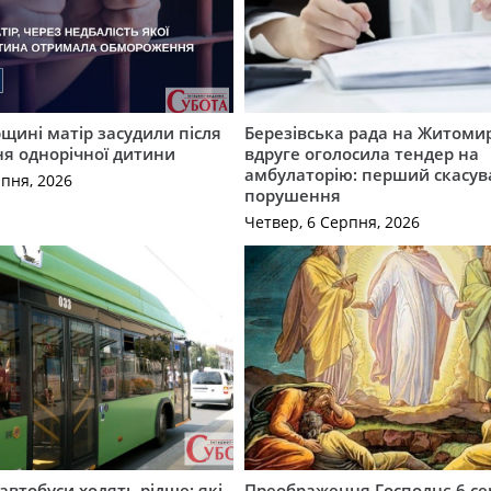
ині матір засудили після
Березівська рада на Житоми
я однорічної дитини
вдруге оголосила тендер на
амбулаторію: перший скасув
рпня, 2026
порушення
Четвер, 6 Серпня, 2026
автобуси ходять рідше: які
Преображення Господнє 6 се