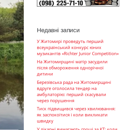
Недавні записи
У Житомирі проведуть перший
всеукраїнський конкурс юних
музикантів «Richter Junior Competition»
На Житомирщині матір засудили
після обмороження однорічної
дитини
Березівська рада на Житомирщині
вдруге оголосила тендер на
амбулаторію: перший скасували
через порушення
Тиск підвищився через хвилювання:
як заспокоїтися і коли викликати
швидку
У лікарні вимагають гроші за КТ: коли