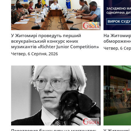
У Житомирі проведуть перший
На Житомирщ
всеукраїнський конкурс юних
обмороженн
музикантів «Richter Junior Competition»
Четвер, 6 Се
Четвер, 6 Серпня, 2026
Перетворив банку супу на мистецтво:
У Житомирі 