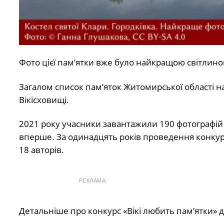
Фото цієї пам’ятки вже було найкращою світлиною
Загалом список пам’яток Житомирської області нал
Вікісховищі.
2021 року учасники завантажили 190 фотографій 1
вперше. За одинадцять років проведення конкурс
18 авторів.
РЕКЛАМА
Детальніше про конкурс «Вікі любить памʼятки» 