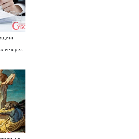
рщині
али через
рпня: що