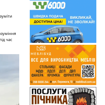
зуміти
озуміння
ід час