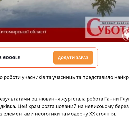
В GOOGLE
ДОДАТИ ЗАРАЗ
ло роботи учасників та учасниць та представило найк
езультатами оцінювання журі стала робота Ганни Глу
родківка. Цей храм розташований на невисокому березі
з елементами неоготики та модерну XX століття.