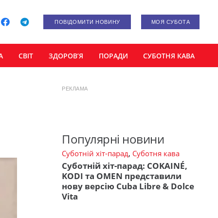
ПОВІДОМИТИ НОВИНУ
МОЯ СУБОТА
А
СВІТ
ЗДОРОВ’Я
ПОРАДИ
СУБОТНЯ КАВА
РЕКЛАМА
і
Популярні новини
Суботній хіт-парад
,
Суботня кава
Суботній хіт-парад: COKAINÉ,
KODI та OMEN представили
нову версію Cuba Libre & Dolce
Vita