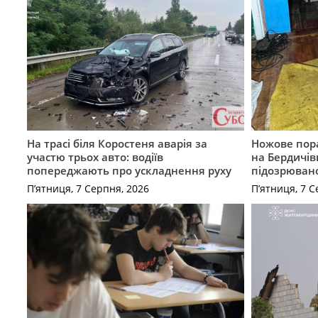
На трасі біля Коростеня аварія за
Ножове пора
участю трьох авто: водіїв
на Бердичів
попереджають про ускладнення руху
підозрюван
П’ятниця, 7 Серпня, 2026
П’ятниця, 7 С