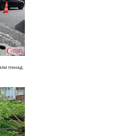
у
или понад