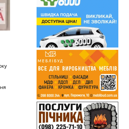
оку
ння