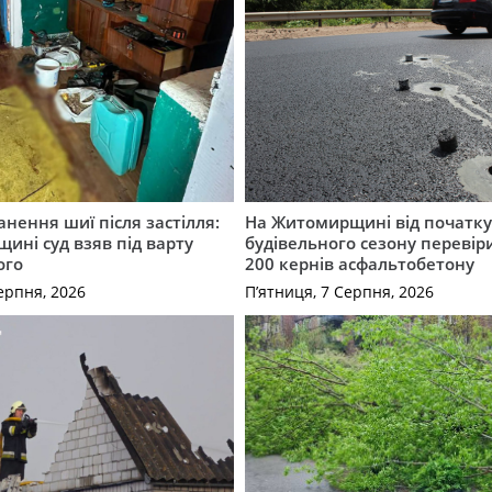
нення шиї після застілля:
На Житомирщині від початк
щині суд взяв під варту
будівельного сезону перевір
ого
200 кернів асфальтобетону
ерпня, 2026
П’ятниця, 7 Серпня, 2026