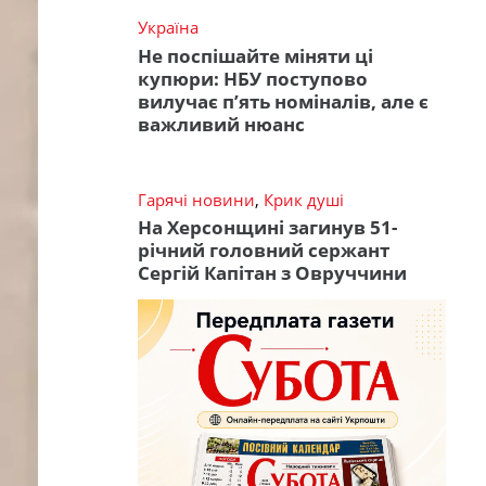
Україна
Не поспішайте міняти ці
купюри: НБУ поступово
вилучає п’ять номіналів, але є
важливий нюанс
Гарячі новини
,
Крик душі
На Херсонщині загинув 51-
річний головний сержант
Сергій Капітан з Овруччини