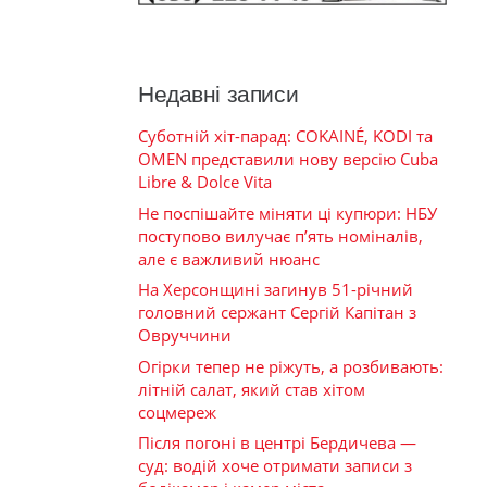
Недавні записи
Суботній хіт-парад: COKAINÉ, KODI та
OMEN представили нову версію Cuba
Libre & Dolce Vita
Не поспішайте міняти ці купюри: НБУ
поступово вилучає п’ять номіналів,
але є важливий нюанс
На Херсонщині загинув 51-річний
головний сержант Сергій Капітан з
Овруччини
Огірки тепер не ріжуть, а розбивають:
літній салат, який став хітом
соцмереж
Після погоні в центрі Бердичева —
суд: водій хоче отримати записи з