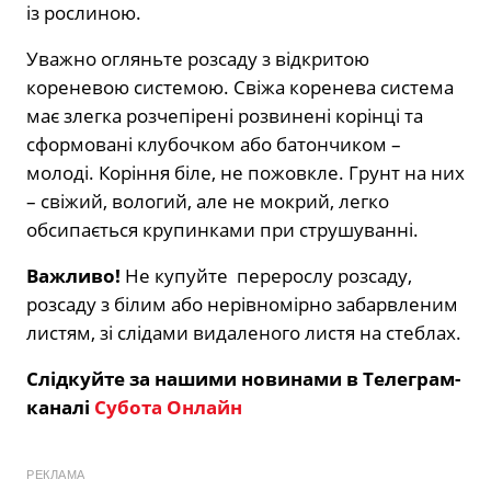
із рослиною.
Уважно огляньте розсаду з відкритою
кореневою системою. Свіжа коренева система
має злегка розчепірені розвинені корінці та
сформовані клубочком або батончиком –
молоді. Коріння біле, не пожовкле. Грунт на них
– свіжий, вологий, але не мокрий, легко
обсипається крупинками при струшуванні.
Важливо!
Не купуйте перерослу розсаду,
розсаду з білим або нерівномірно забарвленим
листям, зі слідами видаленого листя на стеблах.
Слідкуйте за нашими новинами в Телеграм-
каналі
Субота Онлайн
РЕКЛАМА