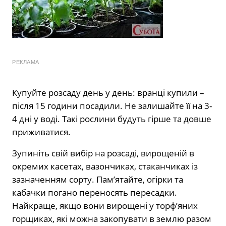
РЕКЛАМА
Купуйте розсаду день у день: вранці купили –
після 15 години посадили. Не залишайте її на 3-
4 дні у воді. Такі рослини будуть гірше та довше
приживатися.
Зупиніть свій вибір на розсаді, вирощеній в
окремих касетах, вазончиках, стаканчиках із
зазначенням сорту. Пам’ятайте, огірки та
кабачки погано переносять пересадки.
Найкраще, якщо вони вирощені у торф’яних
горщиках, які можна закопувати в землю разом