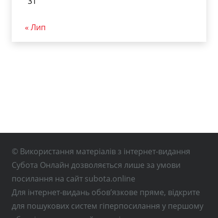
31
« Лип
© Використання матеріалів з інтернет-видання
Субота Онлайн дозволяється лише за умови
посилання на сайт subota.online
Для інтернет-видань обов’язкове пряме, відкрите
для пошукових систем гіперпосилання у першому