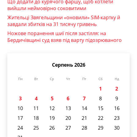
Що додати до курячого фаршу, щоб котлети
вийшли неймовірно соковитими
Жительці Звягельщини «оновили» SIM-картку й
завдали збитків на 31 тисячу гривень
Ножове поранення шиї після застілля: на
Бердичівщині суд взяв під варту підозрюваного
Серпень 2026
Пн
Вт
Ср
Чт
Пт
Сб
Нд
1
2
3
4
5
6
7
8
9
10
11
12
13
14
15
16
17
18
19
20
21
22
23
24
25
26
27
28
29
30