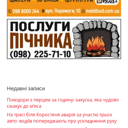
Недавні записи
Помідори з перцем за годину: закуска, яка чудово
смакує до м’яса
На трасі біля Коростеня аварія за участю трьох
авто: водіїв попереджають про ускладнення руху