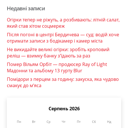
Недавні записи
Огірки тепер не ріжуть, а розбивають: літній салат,
який став хітом соцмереж
Після погоні в центрі Бердичева — суд: водій хоче
отримати записи з бодікамер і камер міста
Не викидайте великі огірки: зробіть кроповий
реліш — взимку банку з’їдають за раз
Помер Вільям Орбіт — продюсер Ray of Light
Мадонни та альбому 13 гурту Blur
Помідори з перцем за годину: закуска, яка чудово
смакує до м’яса
Серпень 2026
Пн
Вт
Ср
Чт
Пт
Сб
Нд