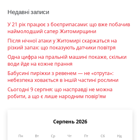
Недавні записи
У 21 рік працює з боєприпасами: що вже побачив
наймолодший сапер Житомирщини
Після нічної атаки у Житомирі скаржаться на
різкий запах: що показують датчики повітря
Одна цифра на пральній машині покаже, скільки
води йде на кожне прання
Бабусині пиріжки з ревенем — не «отрута»:
небезпека ховається в іншій частині рослини
Сьогодні 9 серпня: що насправді не можна
робити, а що є лише народним повір’ям
Серпень 2026
Пн
Вт
Ср
Чт
Пт
Сб
Нд