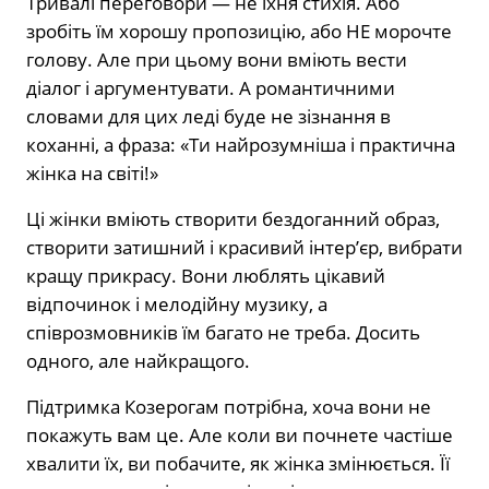
Тривалі переговори — не їхня стихія. Або
зробіть їм хорошу пропозицію, або НЕ морочте
голову. Але при цьому вони вміють вести
діалог і аргументувати. А романтичними
словами для цих леді буде не зізнання в
коханні, а фраза: «Ти найрозумніша і практична
жінка на світі!»
Ці жінки вміють створити бездоганний образ,
створити затишний і красивий інтер’єр, вибрати
кращу прикрасу. Вони люблять цікавий
відпочинок і мелодійну музику, а
співрозмовників їм багато не треба. Досить
одного, але найкращого.
Підтримка Козерогам потрібна, хоча вони не
покажуть вам це. Але коли ви почнете частіше
хвалити їх, ви побачите, як жінка змінюється. Її