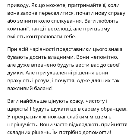
приводу. Якщо можете, притримайте її, коли
вона захоче переселитися, почати нову справу
або змінити коло спілкування. Ваги люблять
компанії, танці і веселощі, але при цьому
вміють контролювати себе.
При всій чарівності представники цього знака
бувають досить владними. Вони непомітно,
але дуже впевнено будуть вести вас до своєї
думки. Але при ухваленні рішення вони
врахують і розум, і почуття. Адже для них так
важливий баланс!
Ваги найбільше цінують красу, чистоту і
щирість! І будуть шукати це в своєму обранцеві.
У прекрасних жінок-ваг слабким місцем є
нерішучість. Вони часто відкладають прийняття
складних рішень. Їм потрібно допомогти!