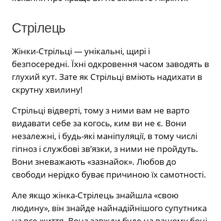
Стрілець
Жінки-Стрільці — унікальні, щирі і
безпосередні. Їхні одкровення часом заводять в
глухий кут. Зате як Стрільці вміють надихати в
скрутну хвилину!
Стрільці відверті, тому з ними вам не варто
видавати себе за когось, ким ви не є. Вони
незалежні, і будь-які маніпуляції, в тому числі
гіпноз і службові зв’язки, з ними не пройдуть.
Вони зневажають «зазнайок». Любов до
свободи нерідко буває причиною їх самотності.
Але якщо жінка-Стрілець знайшла «свою
людину», він знайде найнадійнішого супутника
на все життя. Вона завжди буде на вашому боці,