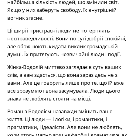
найбільша кількість людей, що змінили світ.
Якщо у них заберуть свободу, їх внутрішній
вогник згасне.
Ці щирі і пристрасні люди не потерплять
несправедливості. Вони по суті добрі і спокійні,
але обожнюють кидати виклик громадській
думці. Їх притягують незвичайні люди і події.
Жінка-Водолій миттєво заглядає в суть ваших
слів, а вам здасться, що вона зараз десь не з
вами. Але це говорить лише про те, що їй вже
все зрозуміло і вона засумувала. Люди цього
знака не люблять стояти на місці.
Роман з Водолієм назавжди змінить ваше
життя. Ці люди — і логіки, і романтики, і
прагматики, і ідеалісти. Але вони не люблять,
коли хтось марно згущує фарби і драматизує, як