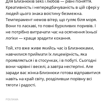
Для Близнюків seks і любов — рівні поняття.
Креативність і непередбачуваність в цій сфері у
людей цього знака воістину безмежна.
Темперамент немов вітер, що гуляє біля моря.
Вони то ласкаві, то повні бурхливих поривів. І
не потрібно витрачати час на осягнення їхньої
логіки — краще зрадити кохання.
Той, хто вже живе якийсь час із Близнюками,
навчилися приймати їх лицемірність, яка
проявляється і в стосунках, і в побуті. Сьогодні
вони чарівні і веселі, а завтра нестерпні. Але
заради вас жінка-Близнюки готова відправитися
навіть на край світу, розділивши порівну всі
тяготи і радості.
РЕКЛАМА