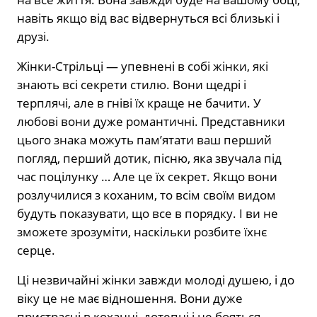
навіть якщо від вас відвернуться всі близькі і
друзі.
Жінки-Стрільці — упевнені в собі жінки, які
знають всі секрети стилю. Вони щедрі і
терплячі, але в гніві їх краще не бачити. У
любові вони дуже романтичні. Представники
цього знака можуть пам’ятати ваш перший
погляд, перший дотик, пісню, яка звучала під
час поцілунку … Але це їх секрет. Якщо вони
розлучилися з коханим, то всім своїм видом
будуть показувати, що все в порядку. І ви не
зможете зрозуміти, наскільки розбите їхнє
серце.
Ці незвичайні жінки завжди молоді душею, і до
віку це не має відношення. Вони дуже
пристрасні в коханні, дотепні і не бояться