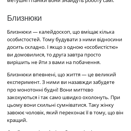
метушні і паніки вони знайдуть роботу самі.
Близнюки
Близнюки — калейдоскоп, що вміщає кілька
особистостей. Тому будувати з ними відносини
досить складно. І якщо з одною «особистістю»
ви домовилися, то друга завтра просто
вирішить не йти з вами на побачення.
Близнюки впевнені, що життя — це великий
експеримент. З ними ви назавжди забудете
про монотонні будні! Вони миттєво
закохуються і так само швидко охолонуть. При
цьому вони схильні сумніватися. Таку жінку
завоює чоловік, який переконає її в тому, що він
кращий.