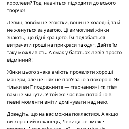
королеви? Тоді навчіться підходити до всього
творчо!
Левиці зовсім не егоїстки, вони не холодні, та й
не женуться за увагою. Ці вимогливі жінки
знають, що гідні кращого. Їм подобається
витрачати гроші на прикраси та одяг. Дайте їм
таку можливість. А смак у багатьох Левів просто
відмінний!
Жінки цього знака вміють проявляти хороші
манери, але це ніяк не пов’язано з покорою. Як
тільки ви її подражните — «гарчання» і «кігтів»
вам не минути. У той же час вам потрібно в
певні моменти вміти домінувати над нею.
Доведіть, що на вас можна покластися. А якщо
ви хороший коханець, Левиця не зможе
встояти. Адже seks для неї — кульмінація