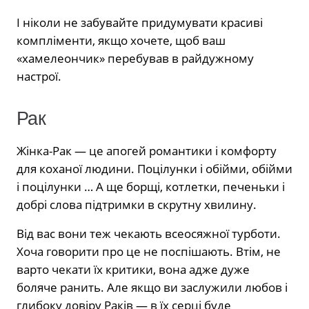
І ніколи не забувайте придумувати красиві
компліменти, якщо хочете, щоб ваш
«хамелеончик» перебував в райдужному
настрої.
Рак
Жінка-Рак — це апогей романтики і комфорту
для коханої людини. Поцілунки і обійми, обійми
і поцілунки … А ще борщі, котлетки, печеньки і
добрі слова підтримки в скрутну хвилину.
Від вас вони теж чекають всеосяжної турботи.
Хоча говорити про це не поспішають. Втім, не
варто чекати їх критики, вона адже дуже
боляче ранить. Але якщо ви заслужили любов і
глибоку довіру Раків — в їх серці буде