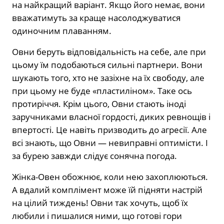
на найкращий варіант. Якщо його немає, вони
вважатимуть за краще насолоджуватися
одиночним плаванням.
Овни беруть відповідальність на себе, але при
цьому їм подобаються сильні партнери. Вони
шукають того, хто не зазіхне на їх свободу, але
при цьому не буде «пластиліном». Таке ось
протиріччя. Крім цього, Овни стають іноді
заручниками власної гордості, диких ревнощів і
впертості. Це навіть призводить до агресії. Але
всі знають, що Овни — невиправні оптимісти. І
за бурею завжди слідує сонячна погода.
Жінка-Овен обожнює, коли нею захоплюються.
А вдалий комплімент може їй підняти настрій
на цілий тиждень! Овни так хочуть, щоб їх
любили і пишалися ними, що готові гори