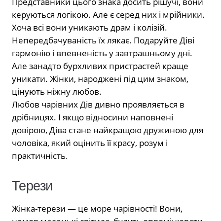
Представники цього знака досить рішучі, вони
керуються логікою. Але є серед них і мрійники.
Хоча всі вони уникають драм і колізій.
Непередбачуваність їх лякає. Подаруйте Діві
гармонію і впевненість у завтрашньому дні.
Але занадто бурхливих пристрастей краще
уникати. Жінки, народжені під цим знаком,
цінують ніжну любов.
Любов чарівних Дів дивно проявляється в
дрібницях. І якщо відносини наповнені
довірою, Діва стане найкращою дружиною для
чоловіка, який оцінить її красу, розум і
практичність.
Терези
Жінка-терези — це море чарівності! Вони,