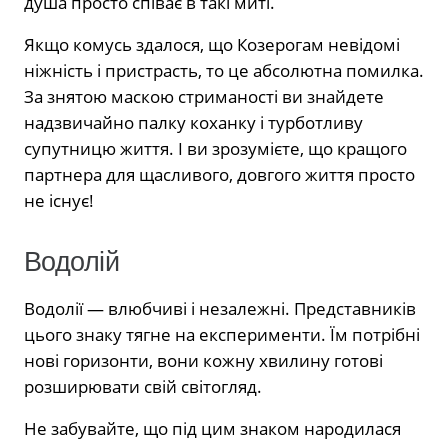
душа просто співає в такі миті.
Якщо комусь здалося, що Козерогам невідомі
ніжність і пристрасть, то це абсолютна помилка.
За знятою маскою стриманості ви знайдете
надзвичайно палку коханку і турботливу
супутницю життя. І ви зрозумієте, що кращого
партнера для щасливого, довгого життя просто
не існує!
Водолій
Водолії — влюбчиві і незалежні. Представників
цього знаку тягне на експерименти. Їм потрібні
нові горизонти, вони кожну хвилину готові
розширювати свій світогляд.
Не забувайте, що під цим знаком народилася