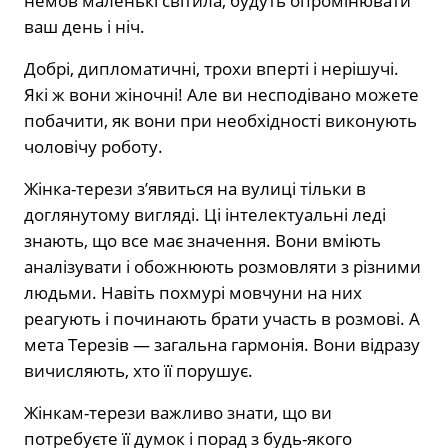
немов маленькі світила, будуть опромінювати
ваш день і ніч.
Добрі, дипломатичні, трохи вперті і нерішучі.
Які ж вони жіночні! Але ви несподівано можете
побачити, як вони при необхідності виконують
чоловічу роботу.
Жінка-терези з’явиться на вулиці тільки в
доглянутому вигляді. Ці інтелектуальні леді
знають, що все має значення. Вони вміють
аналізувати і обожнюють розмовляти з різними
людьми. Навіть похмурі мовчуни на них
реагують і починають брати участь в розмові. А
мета Терезів — загальна гармонія. Вони відразу
вичисляють, хто її порушує.
Жінкам-терези важливо знати, що ви
потребуєте її думок і порад з будь-якого