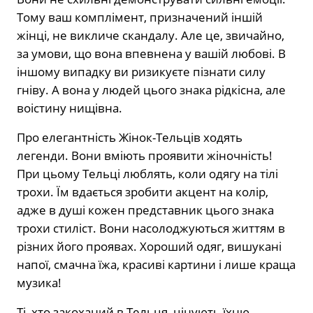
Тому ваш комплімент, призначений іншій
жінці, не викличе скандалу. Але це, звичайно,
за умови, що вона впевнена у вашій любові. В
іншому випадку ви ризикуєте пізнати силу
гніву. А вона у людей цього знака рідкісна, але
воістину нищівна.
Про елегантність Жінок-Тельців ходять
легенди. Вони вміють проявити жіночність!
При цьому Тельці люблять, коли одягу на тілі
трохи. Їм вдається зробити акцент на колір,
адже в душі кожен представник цього знака
трохи стиліст. Вони насолоджуються життям в
різних його проявах. Хороший одяг, вишукані
напої, смачна їжа, красиві картини і лише краща
музика!
Ті, хто закоханий в Тельця, цінують їхню