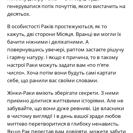
генеруватися потік почуттів, якого вистачить на
десятьох.
В особистості Раків простежуються, як то
кажуть, дві сторони Місяця. Вранці ви могли їх
бачити ніжними і делікатними. А
повернувшись увечері, раптом застаєте рішучу
і гарячу натуру. І якщо є причина, то в такому
настрої Раки можуть задати вам «по п’яте
число». Хоча потім вони будуть самі картати
себе, що ранили вас своїми словами.
Жінки-Раки вміють зберігати секрети. З ними
приємно ділитися життєвими історіями. Але не
забувайте, що вони дуже ревниві. Це власники
в чистому вигляді! І в день вашої зради любов
миттєво перетворитися в глибоку ненависть.
Якщо Рак перестав вам довіряти, можете забути