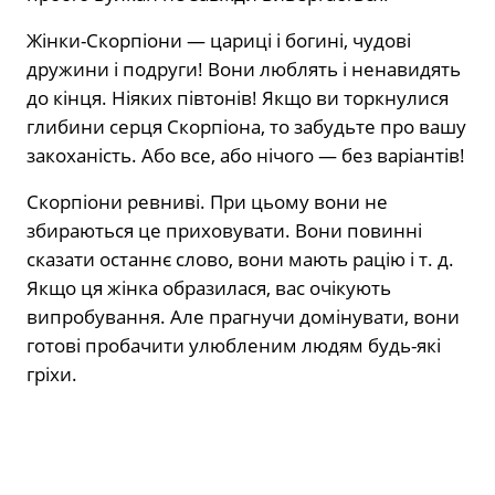
Жінки-Скорпіони — цариці і богині, чудові
дружини і подруги! Вони люблять і ненавидять
до кінця. Ніяких півтонів! Якщо ви торкнулися
глибини серця Скорпіона, то забудьте про вашу
закоханість. Або все, або нічого — без варіантів!
Скорпіони ревниві. При цьому вони не
збираються це приховувати. Вони повинні
сказати останнє слово, вони мають рацію і т. д.
Якщо ця жінка образилася, вас очікують
випробування. Але прагнучи домінувати, вони
готові пробачити улюбленим людям будь-які
гріхи.