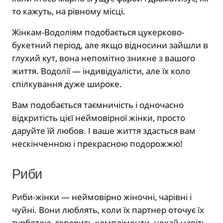
то кажуть, на рівному місці.
Жінкам-Водоліям подобається цукерково-
букетний період, але якщо відносини зайшли в
глухий кут, вона непомітно зникне з вашого
життя. Водолії — індивідуалісти, але їх коло
спілкування дуже широке.
Вам подобається таємничість і одночасно
відкритість цієї неймовірної жінки, просто
даруйте їй любов. І ваше життя здасться вам
нескінченною і прекрасною подорожжю!
Риби
Риби-жінки — неймовірно жіночні, чарівні і
чуйні. Вони люблять, коли їх партнер оточує їх
турботою, говорить компліменти, нехай навіть