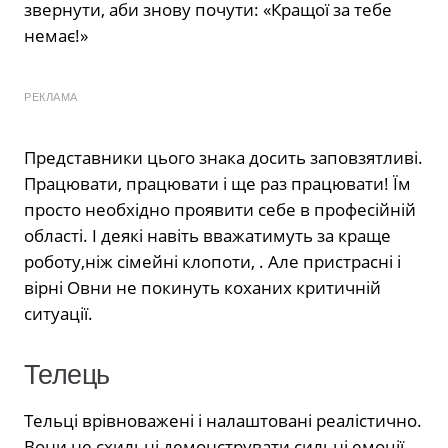
звернути, аби знову почути: «Кращої за тебе
немає!»
РЕКЛАМА
Представники цього знака досить заповзятливі.
Працювати, працювати і ще раз працювати! Їм
просто необхідно проявити себе в професійній
області. І деякі навіть вважатимуть за краще
роботу,ніж сімейні клопоти, . Але пристрасні і
вірні Овни не покинуть коханих критичній
ситуації.
Телець
Тельці врівноважені і налаштовані реалістично.
Вони не схильні демонструвати сильні емоції.